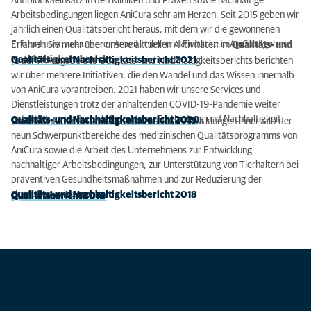
Antibiotikaeinsatz in den Kliniken und Praxen sowie nachhaltige
Arbeitsbedingungen liegen AniCura sehr am Herzen. Seit 2015 geben wir
jährlich einen Qualitätsbericht heraus, mit dem wir die gewonnenen
Erkenntnisse aus unserer Arbeit teilen und Einblicke in AniCura geben.
Erfahren Sie mehr über unsere aktuellen Aktivitäten im
Qualitäts- und
Nachhaltigkeitsbericht:
Qualitäts- und Nachhaltigkeitsbericht 2021
In der 7. Ausgabe des Qualitäts- und Nachhaltigkeitsberichts berichten
wir über mehrere Initiativen, die den Wandel und das Wissen innerhalb
von AniCura vorantreiben. 2021 haben wir unsere Services und
Dienstleistungen trotz der anhaltenden COVID-19-Pandemie weiter
optimiert, so im Bereich Ausbildung, Fortbildung und Nachhaltigkeit.
Qualitäts- und Nachhaltigkeitsbericht 2020
Qualitäts- und Nachhaltigkeitsbericht 2019
Der Bericht für das Jahr 2019 umfasst die Entwicklungen innerhalb der
neun Schwerpunktbereiche des medizinischen Qualitätsprogramms von
AniCura sowie die Arbeit des Unternehmens zur Entwicklung
nachhaltiger Arbeitsbedingungen, zur Unterstützung von Tierhaltern bei
präventiven Gesundheitsmaßnahmen und zur Reduzierung der
Umweltauswirkungen.
Qualitäts- und Nachhaltigkeitsbericht 2018
Qualitätsbericht 2017
Qualitätsbericht 2016