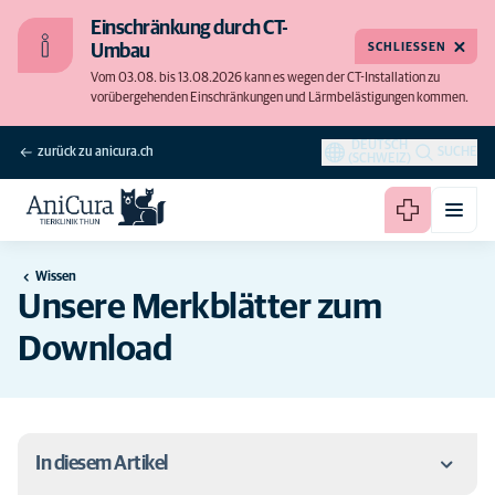
Einschränkung durch CT-
SCHLIESSEN
Umbau
Vom 03.08. bis 13.08.2026 kann es wegen der CT-Installation zu
vorübergehenden Einschränkungen und Lärmbelästigungen kommen.
DEUTSCH
zurück zu anicura.ch
SUCHE
(SCHWEIZ)
Wissen
Unsere Merkblätter zum
Download
In diesem Artikel