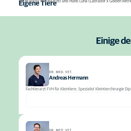
Katze Rocky (Hauskatze) und Hund Luna (Labrador x Golden Retri
Eigene Tiere
Einige de
DR. MED. VET.
Andreas Hermann
Fachtierarzt FVH für Kleintiere, Spezialist Kleintierchirurgie 
DR. MED. VET.