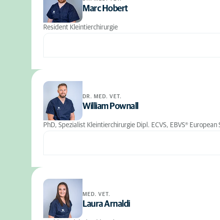
Marc Hobert
Resident Kleintierchirurgie
DR. MED. VET.
William Pownall
PhD, Spezialist Kleintierchirurgie Dipl. ECVS, EBVS® European 
MED. VET.
Laura Arnaldi