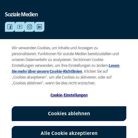
Soziale Medien
NOTDIENSTE
Wir verwenden Cookies, um Inhalte und Anzeigen zu
Finden Sie hier Standorte mit Notfall-Service. Weil Ihr Tier die beste
personalisieren, Funktionen für soziale Medien bereitzustellen und
Versorgung verdient.
unseren Datenverkehr zu analysieren. Sie können Cookie-
Einstellungen verwenden, um Ihre Einstellungen zu ändern.
Lesen
Sie mehr über unsere Cookie-Richtlinien
(opens in a new tab)
. Klicken Sie auf
Privacy
„Cookies akzeptieren“, um alle Cookies zu aktivieren, oder auf
Legal
„Cookies ablehnen“, wenn Sie dies nicht wünschen.
Cookie notice
Cookie-Einstellungen
Accessibility
Global Human Rights
AniCura ist eine Tochtergesellschaft von Mars, Inc © 2026
Cookies ablehnen
Alle Cookie akzeptieren
Cookie-Einstellungen