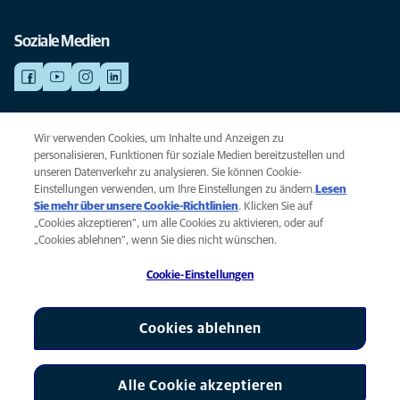
Soziale Medien
NOTDIENSTE
Wir verwenden Cookies, um Inhalte und Anzeigen zu
Finden Sie hier Standorte mit Notfall-Service. Weil Ihr Tier die beste
personalisieren, Funktionen für soziale Medien bereitzustellen und
Versorgung verdient.
unseren Datenverkehr zu analysieren. Sie können Cookie-
Einstellungen verwenden, um Ihre Einstellungen zu ändern.
Lesen
Sie mehr über unsere Cookie-Richtlinien
(opens in a new tab)
. Klicken Sie auf
Privacy
„Cookies akzeptieren“, um alle Cookies zu aktivieren, oder auf
Legal
„Cookies ablehnen“, wenn Sie dies nicht wünschen.
Cookie notice
Cookie-Einstellungen
Accessibility
Global Human Rights
AniCura ist eine Tochtergesellschaft von Mars, Inc © 2026
Cookies ablehnen
Alle Cookie akzeptieren
Cookie-Einstellungen