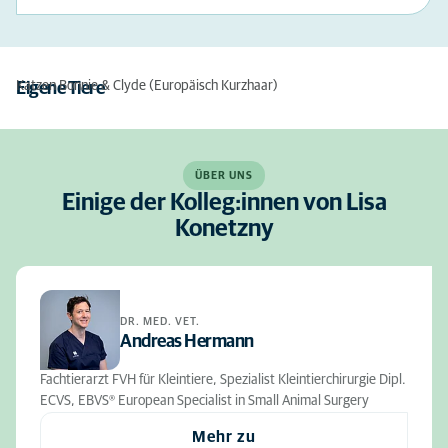
Katzen Bonnie & Clyde (Europäisch Kurzhaar)
Eigene Tiere
ÜBER UNS
Einige der Kolleg:innen von Lisa
Konetzny
DR. MED. VET.
Andreas Hermann
Fachtierarzt FVH für Kleintiere, Spezialist Kleintierchirurgie Dipl.
ECVS, EBVS® European Specialist in Small Animal Surgery
Mehr zu