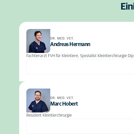
Ein
DR. MED. VET.
Andreas Hermann
Fachtierarzt FVH für Kleintiere, Spezialist Kleintierchirurgie 
DR. MED. VET.
Marc Hobert
Resident Kleintierchirurgie