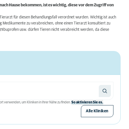
nach Hause bekommen, ist es wichtig, diese vor dem Zugriff von
Tierarzt für diesen Behandlungsfall verordnet wurden. Wichtig ist auch
 Medikamente zu verabreichen, ohne einen Tierarzt konsultiert zu
n.
 Ibuprofen usw. dürfen Tieren nicht verabreicht werden, da diese
rt verwenden, um Kliniken in Ihrer Nähe zu finden.
So aktivieren Sie es.
Alle Kliniken