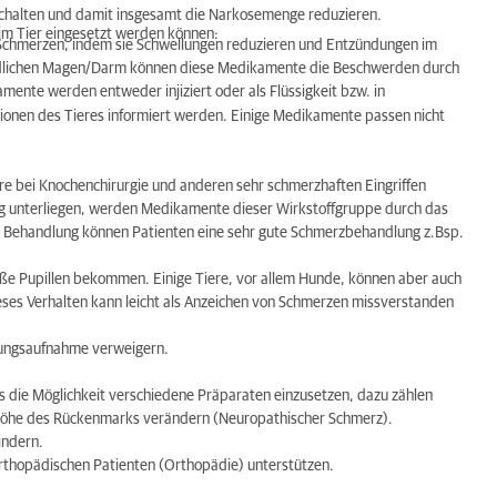
chalten und damit insgesamt die Narkosemenge reduzieren.
eim Tier eingesetzt werden können:
 Schmerzen, indem sie Schwellungen reduzieren und Entzündungen im
ndlichen Magen/Darm können diese Medikamente die Beschwerden durch
mente werden entweder injiziert oder als Flüssigkeit bzw. in
ionen des Tieres informiert werden. Einige Medikamente passen nicht
re bei
Knochenchirurgie
und anderen sehr schmerzhaften Eingriffen
ng unterliegen, werden Medikamente dieser Wirkstoffgruppe durch das
 Behandlung können Patienten eine sehr gute Schmerzbehandlung z.Bsp.
e Pupillen bekommen. Einige Tiere, vor allem Hunde, können aber auch
es Verhalten kann leicht als Anzeichen von Schmerzen missverstanden
rungsaufnahme verweigern.
us die Möglichkeit verschiedene Präparaten einzusetzen, dazu zählen
f Höhe des Rückenmarks verändern (Neuropathischer Schmerz).
indern.
rthopädischen Patienten (
Orthopädie
) unterstützen.