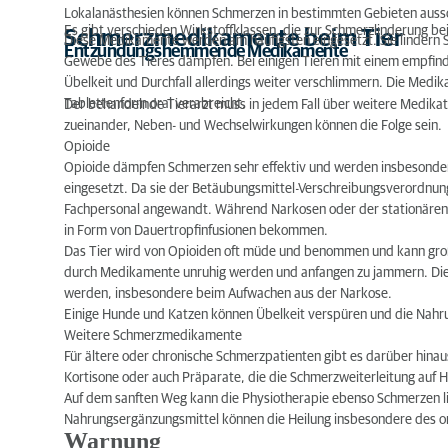
Lokalanästhesien können Schmerzen in bestimmten Gebieten auss
Es gibt verschieden Wirkstoffklassen, die zur Schmerzlinderung b
Schmerzmedikamente beim Tier
Diese Medikamente werden am häufigsten eingesetzt. Sie lindern
Entzündungshemmende Medikamente
Gewebe des Tieres dämpfen. Bei einigen Tieren mit einem empfi
Übelkeit und Durchfall allerdings weiter verschlimmern. Die Medika
Tablettenform oral verabreicht.
Der behandelnde Tierarzt muss in jedem Fall über weitere Medikat
zueinander, Neben- und Wechselwirkungen können die Folge sein.
Opioide
Opioide dämpfen Schmerzen sehr effektiv und werden insbesonde
eingesetzt. Da sie der Betäubungsmittel-Verschreibungsverordnu
Fachpersonal angewandt. Während Narkosen oder der stationären
in Form von Dauertropfinfusionen bekommen.
Das Tier wird von Opioiden oft müde und benommen und kann groß
durch Medikamente unruhig werden und anfangen zu jammern. Dies
werden, insbesondere beim Aufwachen aus der Narkose.
Einige Hunde und Katzen können Übelkeit verspüren und die Nah
Weitere Schmerzmedikamente
Für ältere oder chronische Schmerzpatienten gibt es darüber hina
Kortisone oder auch Präparate, die die Schmerzweiterleitung au
Auf dem sanften Weg kann die
Physiotherapie
ebenso Schmerzen l
Nahrungsergänzungsmittel können die Heilung insbesondere des o
Warnung