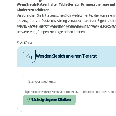
Wenn Sie als Katzenhalter Tabletten zur Schmerztherapie mit 
Kindern zu schützen.
Verabreichen Sie bitte ausschließlich Medikamente, die von einem 
die Angaben zur Dosierung streng genau zu beachten. Eigenmächtig
haben, kann zu Vergiftungen oder schweren Nebenwirkungen führe
Medikamente, die für Menschen vorgesehen sind, wie Paracetamol,
schwere Vergiftungen zur Folge haben können!
© AniCura
Wenden Sie sich an einen Tierarzt
Tipp!
Sie können nach Kliniknamen oder Städten suchen oder Ihren Stando
Nächstgelegene Kliniken