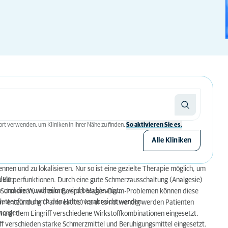
rt verwenden, um Kliniken in Ihrer Nähe zu finden.
So aktivieren Sie es.
Alle Kliniken
nnen und zu lokalisieren. Nur so ist eine gezielte Therapie möglich, um
deln.
n Körperfunktionen. Durch eine gute Schmerzausschaltung (Analgesie)
er und die Wundheilung wird beschleunigt.
n Schmerzen, wie zum Beispiel Magen-Darm-Problemen können diese
blettenform durch den Halter verabreicht werden.
en- entzündung (Pankreatitis) kann es notwendig werden Patienten
rsorgen.
 nach dem Eingriff verschiedene Wirkstoffkombinationen eingesetzt.
ff verschieden starke Schmerzmittel und Beruhigungsmittel eingesetzt.