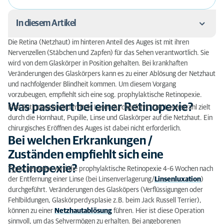
In diesem Artikel
Die Retina (Netzhaut) im hinteren Anteil des Auges ist mit ihren
Was passiert bei einer Retinopexie?
Nervenzellen (Stäbchen und Zapfen) für das Sehen verantwortlich. Sie
wird von dem Glaskörper in Position gehalten. Bei krankhaften
Bei welchen Erkrankungen / Zuständen empfiehlt
Veränderungen des Glaskörpers kann es zu einer Ablösung der Netzhaut
sich eine Retinopexie?
und nachfolgender Blindheit kommen. Um diesem Vorgang
vorzubeugen, empfiehlt sich eine sog. prophylaktische Retinopexie.
Wie ist der Ablauf der Operation?
Was passiert bei einer Retinopexie?
Eine Retinopexie wird mittels Laser durchgeführt. Der Laserstrahl zielt
durch die Hornhaut, Pupille, Linse und Glaskörper auf die Netzhaut. Ein
Gibt es Komplikationen?
chirurgisches Eröffnen des Auges ist dabei nicht erforderlich.
Bei welchen Erkrankungen /
Wie sieht die Nachbehandlung aus?
Zuständen empfiehlt sich eine
Retinopexie?
Typischerweise wird die prophylaktische Retinopexie 4-6 Wochen nach
der Entfernung einer Linse (bei Linsenverlagerung/
Linsenluxation
)
durchgeführt. Veränderungen des Glasköpers (Verflüssigungen oder
Fehlbildungen, Glaskörperdysplasie z.B. beim Jack Russell Terrier),
können zu einer
Netzhautablösung
führen. Hier ist diese Operation
sinnvoll, um das Sehvermögen zu erhalten. Bei angeborenen