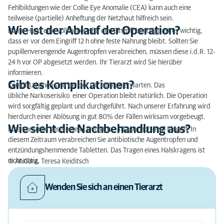
Fehlbildungen wie der Collie Eye Anomalie (CEA) kann auch eine
teilweise (partielle) Anheftung der Netzhaut hilfreich sein.
Wie ist der Ablauf der Operation?
Da ihr Hund eine Vollnarkose für den Eingriff benötigt, ist es wichtig,
dass er vor dem Eingriff 12 h ohne feste Nahrung bleibt. Sollten Sie
pupillenverengende Augentropfen verabreichen, müssen diese i.d.R. 12-
24 h vor OP abgesetzt werden. Ihr Tierarzt wird Sie hierüber
informieren.
Gibt es Komplikationen?
Komplikationen sind bei der OP nicht zu erwarten. Das
übliche Narkoserisiko einer Operation bleibt natürlich. Die Operation
wird sorgfältig geplant und durchgeführt. Nach unserer Erfahrung wird
hierdurch einer Ablösung in gut 80% der Fällen wirksam vorgebeugt.
Wie sieht die Nachbehandlung aus?
Eine Kontrolle unsererseits erfolgt ca. 5 Tage nach dem Eingriff. In
diesem Zeitraum verabreichen Sie antibiotische Augentropfen und
entzündungshemmende Tabletten. Das Tragen eines Halskragens ist
nicht nötig.
© AniCura, Teresa Keiditsch
Wenden Sie sich an einen Tierarzt