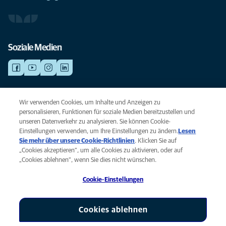
Soziale Medien
NOTDIENSTE
Wir verwenden Cookies, um Inhalte und Anzeigen zu
Finden Sie hier Standorte mit Notfall-Service. Weil Ihr Tier die beste
personalisieren, Funktionen für soziale Medien bereitzustellen und
Versorgung verdient.
unseren Datenverkehr zu analysieren. Sie können Cookie-
Einstellungen verwenden, um Ihre Einstellungen zu ändern.
Lesen
Sie mehr über unsere Cookie-Richtlinien
(opens in a new tab)
. Klicken Sie auf
Privacy
„Cookies akzeptieren“, um alle Cookies zu aktivieren, oder auf
Legal
„Cookies ablehnen“, wenn Sie dies nicht wünschen.
Cookie notice
Cookie-Einstellungen
Accessibility
Global Human Rights
AniCura ist eine Tochtergesellschaft von Mars, Inc © 2026
Cookies ablehnen