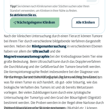
Tipp!
Sie können nach Kliniknamen oder Städten suchen oder Ihren
Standort verwenden, um Kliniken in Ihrer Nähe zu finden.
So aktivieren Sie es.
Nächstgelegene Kliniken
Alle Kliniken
Nach der klinischen Untersuchung durch einen Tierarzt können Tumore
bei Ihrem Tier durch verschiedene bildgebende Verfahren dargestellt
werden. Neben der
Röntgenuntersuchung
in verschiedenen Ebenen
haben vor allem der
Ultraschall
und die
Magnetresonanztomographie
bei der Krebsdiagnose beim Tier eine
große Bedeutung. Beim Ultraschall kann durch das Dopplerverfahren
die Durchblutung und der Gefäßverlauf der Tumore beurteilt werden.
Die Kernspintomographie findet insbesondere bei der Diagnose von
Hirntumoren, Tumoren im Wirbelkanal, Becken und Knochen Einsatz.
Für die Prognose und Behandlungsplanung ist es wichtig zu wissen, um
was für einen Tumor es sich handelt, ob gut- oder bösartig, wie das
biologische Verhalten des Tumors ist und ob bereits Metastasen
vorliegen. Bei vielen Zubildungen kann durch eine zytologische
Untersuchung der Tumortyp und den Grad der Bösartigkeit (Dignität)
bestimmt werden. Die Proben werden in der Regel ohne Narkose durch
Feinnadelsapiration oder Biopsie gewonnen.
Weitere labordiagnostische Untersuchungen (Blutbild etc.) können