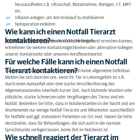
meinem Standort?
herauszufinden z.B. Ultraschall, Blutabnahme, Röntgen, CT, MRT
etc.
Macht der Notfall Tierarzt Hausbesuche?
Infusion anlegen, um den Kreislauf zu stabilisieren
Notoperation einleiten
Wie lange muss in der Notaufnahme gewartet
Wie kann ich einen Notfall Tierarzt
werden?
kontaktieren?
Am besten Sie kontaktieren uns vorab telefonisch.
Sollten Sie uns im dringenden Notfall nicht umgehend erreichen können,
entnehmen Sie weitere Kontaktmöglichkeiten oder alternative Kollegen
Wie transportiere ich meine Katze am besten zum
unserer Kontaktseite oder unserem Anrufbeantworter.
Tierärzte Notdienst?
Für welche Fälle kann ich einen Notfall
Tierarzt kontaktieren?
Was kostet die Behandlung beim Notfall Tierarzt?
Für einen Notfall gibt es in der Tiermedizin keine allgemeine Definition.
Melden Sie sich dann bei uns, wenn Ihr Tier in Lebensgefahr ist z.B.
Benötige ich bestimmte Unterlagen für den Notfall
durch einen Autounfall oder eine starke Verschlechterung des
Tierarzt?
Allgemeinzustandes innerhalb kurzer Zeit. Auch blutende Wunden oder
plötzliche, starke Schmerzen oder Vergiftungen des Tieres sind ein
Notfall. Bedenken Sie bitte, dass in Notdienstzeiten in der Nacht und am
Wochenende nur wenige Notfall Tierärzte und Mitarbeiter ausschließlich
für Notfälle und ggf. stationärer Patienten vor Ort sind. Haben Sie bitte
Verständnis, dass für Behandlungen, die sich auch in die normale
Sprechstunde verlegen lassen, keine Zeit im Notdienst ist.
Wie schnell reagiert der Tierarzt im