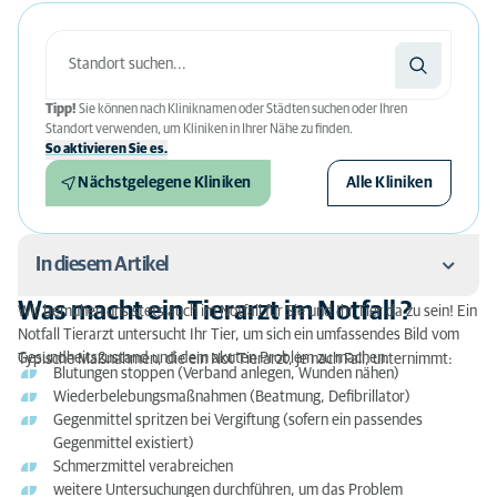
Tipp!
Sie können nach Kliniknamen oder Städten suchen oder Ihren
Standort verwenden, um Kliniken in Ihrer Nähe zu finden.
So aktivieren Sie es.
Nächstgelegene Kliniken
Alle Kliniken
In diesem Artikel
Was macht ein Tierarzt im Notfall ?
Wir bemühen uns stets auch im Notfall für Sie und Ihr Tier da zu sein! Ein
Was macht ein Tierarzt im Notfall ?
Notfall Tierarzt untersucht Ihr Tier, um sich ein umfassendes Bild vom
Gesundheitszustand und dem akuten Problem zu machen.
Typische Maßnahmen, die ein Not Tierarzt, je nach Fall, unternimmt:
Wie kann ich einen Notfall Tierarzt kontaktieren?
Blutungen stoppen (Verband anlegen, Wunden nähen)
Wiederbelebungsmaßnahmen (Beatmung, Defibrillator)
Für welche Fälle kann ich einen Notfall Tierarzt
Gegenmittel spritzen bei Vergiftung (sofern ein passendes
kontaktieren?
Gegenmittel existiert)
Schmerzmittel verabreichen
Wie schnell reagiert der Tierarzt im Notdienst an
weitere Untersuchungen durchführen, um das Problem