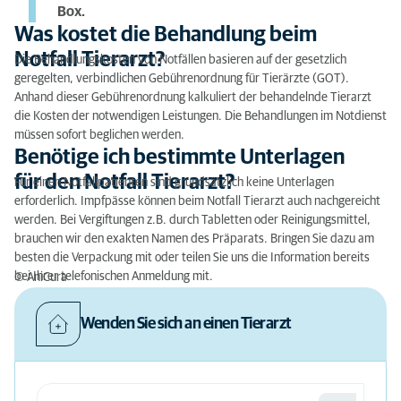
Box.
Was kostet die Behandlung beim
Notfall Tierarzt?
Die Behandlungskosten von Notfällen basieren auf der gesetzlich
geregelten, verbindlichen Gebührenordnung für Tierärzte (GOT).
Anhand dieser Gebührenordnung kalkuliert der behandelnde Tierarzt
die Kosten der notwendigen Leistungen. Die Behandlungen im Notdienst
müssen sofort beglichen werden.
Benötige ich bestimmte Unterlagen
für den Notfall Tierarzt?
Für einen Notfallpatienten sind grundsätzlich keine Unterlagen
erforderlich. Impfpässe können beim Notfall Tierarzt auch nachgereicht
werden. Bei Vergiftungen z.B. durch Tabletten oder Reinigungsmittel,
brauchen wir den exakten Namen des Präparats. Bringen Sie dazu am
besten die Verpackung mit oder teilen Sie uns die Information bereits
bei Ihrer telefonischen Anmeldung mit.
© AniCura
Wenden Sie sich an einen Tierarzt