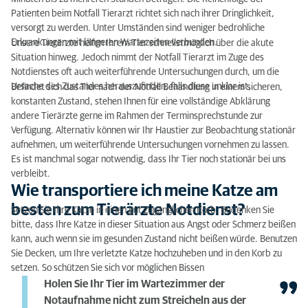
Patienten beim Notfall Tierarzt richtet sich nach ihrer Dringlichkeit,
versorgt zu werden. Unter Umständen sind weniger bedrohliche
Erkrankungen mit längeren Wartezeiten verbunden.
Unsere Tierärzte helfen Ihrem Tier schnellstmöglich über die akute
Situation hinweg. Jedoch nimmt der Notfall Tierarzt im Zuge des
Notdienstes oft auch weiterführende Untersuchungen durch, um die
Ursache des Zustandes herauszufinden, falls diese unklar ist.
Befindet sich das Tier nach der Notfall Behandlung in einem sicheren,
konstanten Zustand, stehen Ihnen für eine vollständige Abklärung
andere Tierärzte gerne im Rahmen der Terminsprechstunde zur
Verfügung. Alternativ können wir Ihr Haustier zur Beobachtung stationär
aufnehmen, um weiterführende Untersuchungen vornehmen zu lassen.
Es ist manchmal sogar notwendig, dass Ihr Tier noch stationär bei uns
verbleibt.
Wie transportiere ich meine Katze am
besten zum Tierärzte Notdienst?
Setzen Sie Ihre Katze in einen gut zugänglichen Korb. Bedenken Sie
bitte, dass Ihre Katze in dieser Situation aus Angst oder Schmerz beißen
kann, auch wenn sie im gesunden Zustand nicht beißen würde. Benutzen
Sie Decken, um Ihre verletzte Katze hochzuheben und in den Korb zu
setzen. So schützen Sie sich vor möglichen Bissen
Holen Sie Ihr Tier im Wartezimmer der
Notaufnahme nicht zum Streicheln aus der