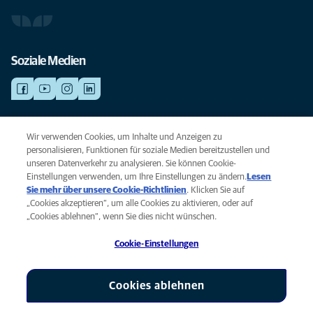
Soziale Medien
NOTDIENSTE
Wir verwenden Cookies, um Inhalte und Anzeigen zu
Finden Sie hier Standorte mit Notfall-Service. Weil Ihr Tier die beste
personalisieren, Funktionen für soziale Medien bereitzustellen und
Versorgung verdient.
unseren Datenverkehr zu analysieren. Sie können Cookie-
Einstellungen verwenden, um Ihre Einstellungen zu ändern.
Lesen
Sie mehr über unsere Cookie-Richtlinien
(opens in a new tab)
. Klicken Sie auf
Privacy
„Cookies akzeptieren“, um alle Cookies zu aktivieren, oder auf
Legal
„Cookies ablehnen“, wenn Sie dies nicht wünschen.
Cookie notice
Cookie-Einstellungen
Accessibility
Global Human Rights
AniCura ist eine Tochtergesellschaft von Mars, Inc © 2026
Cookies ablehnen