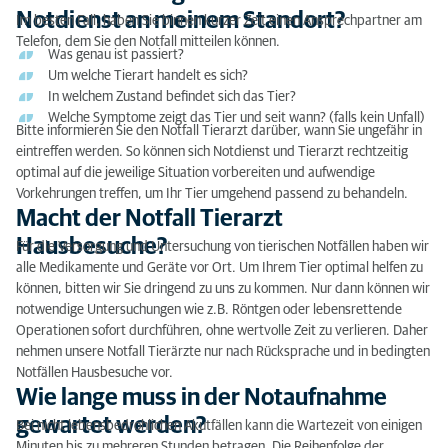
Notdienst an meinem Standort?
Im besten Fall, haben Sie binnen kurzer Zeit einen Ansprechpartner am
Telefon, dem Sie den Notfall mitteilen können.
Was genau ist passiert?
Um welche Tierart handelt es sich?
In welchem Zustand befindet sich das Tier?
Welche Symptome zeigt das Tier und seit wann? (falls kein Unfall)
Bitte informieren Sie den Notfall Tierarzt darüber, wann Sie ungefähr in
eintreffen werden. So können sich Notdienst und Tierarzt rechtzeitig
optimal auf die jeweilige Situation vorbereiten und aufwendige
Vorkehrungen treffen, um Ihr Tier umgehend passend zu behandeln.
Macht der Notfall Tierarzt
Hausbesuche?
Für die Versorgung und Untersuchung von tierischen Notfällen haben wir
alle Medikamente und Geräte vor Ort. Um Ihrem Tier optimal helfen zu
können, bitten wir Sie dringend zu uns zu kommen. Nur dann können wir
notwendige Untersuchungen wie z.B. Röntgen oder lebensrettende
Operationen sofort durchführen, ohne wertvolle Zeit zu verlieren. Daher
nehmen unsere Notfall Tierärzte nur nach Rücksprache und in bedingten
Notfällen Hausbesuche vor.
Wie lange muss in der Notaufnahme
gewartet werden?
Bei nicht lebensbedrohlichen Akutfällen kann die Wartezeit von einigen
Minuten bis zu mehreren Stunden betragen. Die Reihenfolge der