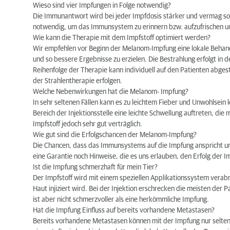
Hat die Impfung Einfluss auf bereits vorhandene
Wieso sind vier Impfungen in Folge notwendig?
Die Immunantwort wird bei jeder Impfdosis stärker und vermag so 
Mit welchen Kosten ist zu rechnen?
notwendig, um das Immunsystem zu erinnern bzw. aufzufrischen und
Wie kann die Therapie mit dem Impfstoff optimiert werden?
Wir empfehlen vor Beginn der Melanom-Impfung eine lokale Behandl
und so bessere Ergebnisse zu erzielen. Die Bestrahlung erfolgt in d
Reihenfolge der Therapie kann individuell auf den Patienten abge
der Strahlentherapie erfolgen.
Welche Nebenwirkungen hat die Melanom- Impfung?
In sehr seltenen Fällen kann es zu leichtem Fieber und Unwohlsein 
Bereich der Injektionsstelle eine leichte Schwellung auftreten, die 
Impfstoff jedoch sehr gut verträglich.
Wie gut sind die Erfolgschancen der Melanom-Impfung?
Die Chancen, dass das Immunsystems auf die Impfung anspricht un
eine Garantie noch Hinweise, die es uns erlauben, den Erfolg der 
Ist die Impfung schmerzhaft für mein Tier?
Der Impfstoff wird mit einem speziellen Applikationssystem verabre
Haut injiziert wird. Bei der Injektion erschrecken die meisten der 
ist aber nicht schmerzvoller als eine herkömmliche Impfung.
Hat die Impfung Einfluss auf bereits vorhandene Metastasen?
Bereits vorhandene Metastasen können mit der Impfung nur selten