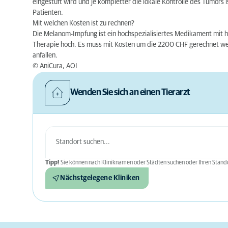
eingestuft wird und je kompletter die lokale Kontrolle des Tumors i
Patienten.
Mit welchen Kosten ist zu rechnen?
Die Melanom-Impfung ist ein hochspezialisiertes Medikament mit h
Therapie hoch. Es muss mit Kosten um die 2200 CHF gerechnet wer
anfallen.
© AniCura, AOI
Wenden Sie sich an einen Tierarzt
Tipp!
Sie können nach Kliniknamen oder Städten suchen oder Ihren Stando
Nächstgelegene Kliniken