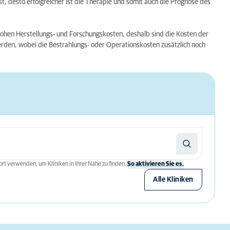
st, desto erfolgreicher ist die Therapie und somit auch die Prognose des
ohen Herstellungs- und Forschungskosten, deshalb sind die Kosten der
den, wobei die Bestrahlungs- oder Operationskosten zusätzlich noch
rt verwenden, um Kliniken in Ihrer Nähe zu finden.
So aktivieren Sie es.
Alle Kliniken