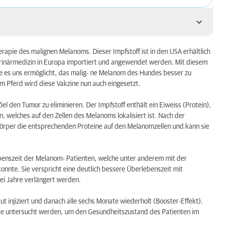
rapie des malignen Melanoms. Dieser Impfstoff ist in den USA erhältlich
terinärmedizin in Europa importiert und angewendet werden. Mit diesem
die es uns ermöglicht, das malig- ne Melanom des Hundes besser zu
im Pferd wird diese Vakzine nun auch eingesetzt.
usst?
l den Tumor zu eliminieren. Der Impfstoff enthält ein Eiweiss (Protein),
n, welches auf den Zellen des Melanoms lokalisiert ist. Nach der
örper die entsprechenden Proteine auf den Melanomzellen und kann sie
rt werden?
ebenszeit der Melanom- Patienten, welche unter anderem mit der
nnte. Sie verspricht eine deutlich bessere Überlebenszeit mit
ng?
wei Jahre verlängert werden.
pfung?
t injiziert und danach alle sechs Monate wiederholt (Booster-Effekt).
werte untersucht werden, um den Gesundheitszustand des Patienten im