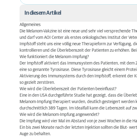
In diesem Artikel
Allgemeines
Allgemeines
Die Melanom-Vakzine ist eine neue und sehr viel versprechende The
und darf vom AOI Center als erstes onkologisches Institut der Ve
Wie funktioniert die Melanom-Impfung?
Impfstoff steht uns eine völlig neue Therapieform zur Verfügung, 
kontrollieren und die Überlebenszeit der Patienten zu erhöhen. Be
Wie wird die Überlebenszeit der Patienten beeinfl
Wie funktioniert die Melanom-Impfung?
Der Impfstoff aktiviert das Immunsystem des Patienten, mit dem Zie
Wie wird die Melanom-Impfung angewendet?
eine so genannte Tyrosinase. Diese Tyrosinase gleicht einem Protei
Aktivierung des Immunsystems durch den Impfstoff, erkennt der K
Wieso sind vier Impfungen in Folge notwendig?
so gezielt zerstören.
Wie wird die Überlebenszeit der Patienten beeinflusst?
Wie kann die Therapie mit dem Impfstoff optimie
Eine in den USA durchgeführte Studie hat gezeigt, dass die Überl
Melanom-Impfung therapiert wurden, deutlich gesteigert werden ko
Welche Nebenwirkungen hat die Melanom- Impfu
durchschnittlich 389 Tagen. Im Idealfall kann die Lebenszeit auf z
Wie wird die Melanom-Impfung angewendet?
Wie gut sind die Erfolgschancen der Melanom-Im
Die Impfung wird vier Mal im Abstand von je zwei Wochen in die Hau
Ein bis zwei Monate nach der letzten Injektion sollten die Blut- 
Ist die Impfung schmerzhaft für mein Tier?
Auge zu behalten.