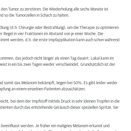
 Metastasen?
den Tumor zu zerstören. Die Wiederholung alle sechs Monate ist
 so die Tumorzellen in Schach zu halten.
ung (d.h. Chirurgie oder Bestrahlung), um die Therapie zu optimieren
er Regel in vier Fraktionen im Abstand von je einer Woche. Die
stimmt werden, d.h. die erste Impfapplikation kann auch schon während
kommen, das jedoch nicht länger als einen Tag dauert. Lokal kann im
meist in ein bis zwei Tagen wieder verschwindet. Grundsätzlich ist der
d somit das Melanom bekämpft, liegen bei 50%. Es gibt leider weder
Impfung an einem einzelnen Patienten abzuschätzen.
icht, bei dem der Impfstoff mittels Druck in sehr kleinen Tropfen in die
Patienten durch das entstehende Geräusch dieser speziellen Spritze. Sie
 beeinflusst werden. Je früher ein malignes Melanom erkannt und