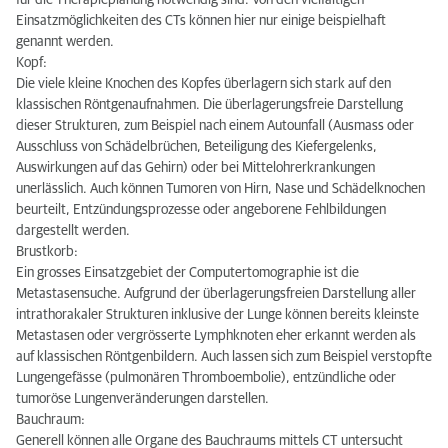
für die Therapieplanung notwendig sind. Von den vielfältigen
Einsatzmöglichkeiten des CTs können hier nur einige beispielhaft
genannt werden.
Kopf:
Die viele kleine Knochen des Kopfes überlagern sich stark auf den
klassischen Röntgenaufnahmen. Die überlagerungsfreie Darstellung
dieser Strukturen, zum Beispiel nach einem Autounfall (Ausmass oder
Ausschluss von Schädelbrüchen, Beteiligung des Kiefergelenks,
Auswirkungen auf das Gehirn) oder bei Mittelohrerkrankungen
unerlässlich. Auch können Tumoren von Hirn, Nase und Schädelknochen
beurteilt, Entzündungsprozesse oder angeborene Fehlbildungen
dargestellt werden.
Brustkorb:
Ein grosses Einsatzgebiet der Computertomographie ist die
Metastasensuche. Aufgrund der überlagerungsfreien Darstellung aller
intrathorakaler Strukturen inklusive der Lunge können bereits kleinste
Metastasen oder vergrösserte Lymphknoten eher erkannt werden als
auf klassischen Röntgenbildern. Auch lassen sich zum Beispiel verstopfte
Lungengefässe (pulmonären Thromboembolie), entzündliche oder
tumoröse Lungenveränderungen darstellen.
Bauchraum:
Generell können alle Organe des Bauchraums mittels CT untersucht