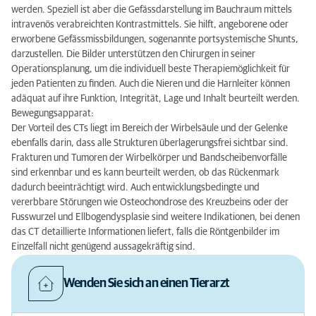
werden. Speziell ist aber die Gefässdarstellung im Bauchraum mittels
intravenös verabreichten Kontrastmittels. Sie hilft, angeborene oder
erworbene Gefässmissbildungen, sogenannte portsystemische Shunts,
darzustellen. Die Bilder unterstützen den Chirurgen in seiner
Operationsplanung, um die individuell beste Therapiemöglichkeit für
jeden Patienten zu finden. Auch die Nieren und die Harnleiter können
adäquat auf ihre Funktion, Integrität, Lage und Inhalt beurteilt werden.
Bewegungsapparat:
Der Vorteil des CTs liegt im Bereich der Wirbelsäule und der Gelenke
ebenfalls darin, dass alle Strukturen überlagerungsfrei sichtbar sind.
Frakturen und Tumoren der Wirbelkörper und Bandscheibenvorfälle
sind erkennbar und es kann beurteilt werden, ob das Rückenmark
dadurch beeinträchtigt wird. Auch entwicklungsbedingte und
vererbbare Störungen wie Osteochondrose des Kreuzbeins oder der
Fusswurzel und Ellbogendysplasie sind weitere Indikationen, bei denen
das CT detaillierte Informationen liefert, falls die Röntgenbilder im
Einzelfall nicht genügend aussagekräftig sind.
Wenden Sie sich an einen Tierarzt