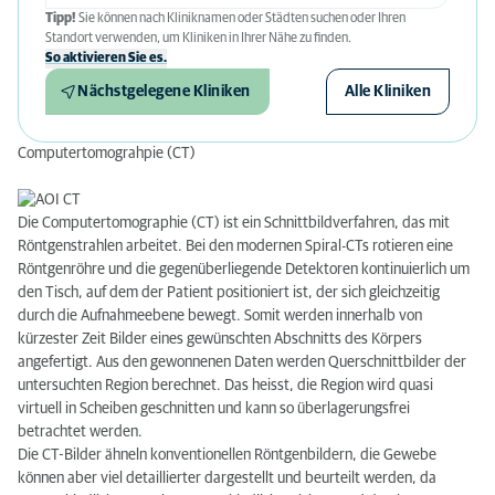
Tipp!
Sie können nach Kliniknamen oder Städten suchen oder Ihren
Standort verwenden, um Kliniken in Ihrer Nähe zu finden.
So aktivieren Sie es.
Nächstgelegene Kliniken
Alle Kliniken
Computertomograhpie (CT)
Die Computertomographie (CT) ist ein Schnittbildverfahren, das mit
Röntgenstrahlen arbeitet. Bei den modernen Spiral-CTs rotieren eine
Röntgenröhre und die gegenüberliegende Detektoren kontinuierlich um
den Tisch, auf dem der Patient positioniert ist, der sich gleichzeitig
durch die Aufnahmeebene bewegt. Somit werden innerhalb von
kürzester Zeit Bilder eines gewünschten Abschnitts des Körpers
angefertigt. Aus den gewonnenen Daten werden Querschnittbilder der
untersuchten Region berechnet. Das heisst, die Region wird quasi
virtuell in Scheiben geschnitten und kann so überlagerungsfrei
betrachtet werden.
Die CT-Bilder ähneln konventionellen Röntgenbildern, die Gewebe
können aber viel detaillierter dargestellt und beurteilt werden, da