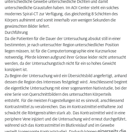
unterschiedliche Gewebe unterschiedliche Dichten und damit
unterschiedliche Graustufen haben. Im AOI Center steht ein solches
modernes Spiral-CT zur Verfügung, das gleichzeitig 8 Schichten des
Körpers aufnimmt und somit innerhalb von wenigen Sekunden die
gewünschten Bilder liefert.
Durchführung
Da die Patienten für die Dauer der Untersuchung absolut still in einer
bestimmten, je nach untersuchter Region unterschiedlicher Position
liegen müssen, ist für die Computertomographie eine Kurznarkose
notwendig. Pferde können aufgrund ihrer Grösse leider nicht untersucht
werden, da der Untersuchungstisch nicht für ein so hohes Gewicht
konzipiert ist.
Zu Beginn der Untersuchung wird ein Übersichtsbild angefertigt, anhand
dessen die Region des Interesses festgelegt wird. Anschliessend beginnt
die eigentliche Untersuchung mit einer sogenannten Nativstudie, bei der
eine Serie von Querschnittbildern des untersuchten Körperteils
entsteht. Für die meisten Fragestellungen ist es sinnvoll, anschliessend
Kontrastmittel zu verabreichen. Das im Kontrastmittel enthaltene Jod
schwächt die Röntgenstrahlen stark ab. Das Kontrastmittel wird in eine
periphere Vene injiziert und die Untersuchung wird erneut durchgeführt,
während sich das Kontrastmittel im Blutkreislauf und im Gewebe
einerseits die