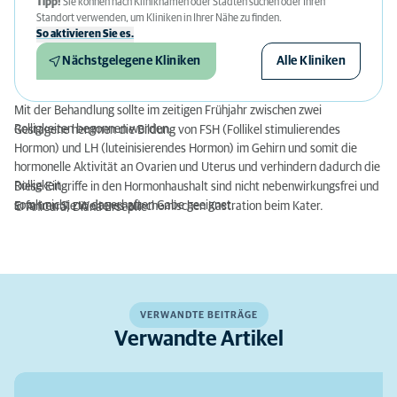
Tipp!
Sie können nach Kliniknamen oder Städten suchen oder Ihren
Standort verwenden, um Kliniken in Ihrer Nähe zu finden.
So aktivieren Sie es.
Nächstgelegene Kliniken
Alle Kliniken
Mit der Behandlung sollte im zeitigen Frühjahr zwischen zwei
Rolligkeiten begonnen werden.
Gestagene hemmen die Bildung von FSH (Follikel stimulierendes
Hormon) und LH (luteinisierendes Hormon) im Gehirn und somit die
hormonelle Aktivität an Ovarien und Uterus und verhindern dadurch die
Rolligkeit.
Diese Eingriffe in den Hormonhaushalt sind nicht nebenwirkungsfrei und
somit nicht zur dauerhaften Gabe geeignet.
Erfahren Sie Weiteres zur chemischen Kastration beim Kater.
© AniCura, Diana Ersepke
VERWANDTE BEITRÄGE
Verwandte Artikel