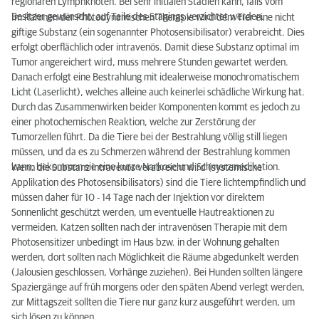
regionären Lymphknoten. Bei sehr initialen Stadien kann, falls vom
Besitzer gewünscht, auf Teile des Stagings verzichtet werden.
Im Rahmen der Photodynamischen Therapie wird dem Tier eine nicht
giftige Substanz (ein sogenannter Photosensibilisator) verabreicht. Dies
erfolgt oberflächlich oder intravenös. Damit diese Substanz optimal im
Tumor angereichert wird, muss mehrere Stunden gewartet werden.
Danach erfolgt eine Bestrahlung mit idealerweise monochromatischem
Licht (Laserlicht), welches alleine auch keinerlei schädliche Wirkung hat.
Durch das Zusammenwirken beider Komponenten kommt es jedoch zu
einer photochemischen Reaktion, welche zur Zerstörung der
Tumorzellen führt. Da die Tiere bei der Bestrahlung völlig still liegen
müssen, und da es zu Schmerzen während der Bestrahlung kommen
kann, bekommen sie eine kurze Narkose und Schmerzmedikation.
Wenn die Substanz intravenös verabreicht wird (systemische
Applikation des Photosensibilisators) sind die Tiere lichtempfindlich und
müssen daher für 10 - 14 Tage nach der Injektion vor direktem
Sonnenlicht geschützt werden, um eventuelle Hautreaktionen zu
vermeiden. Katzen sollten nach der intravenösen Therapie mit dem
Photosensitizer unbedingt im Haus bzw. in der Wohnung gehalten
werden, dort sollten nach Möglichkeit die Räume abgedunkelt werden
(Jalousien geschlossen, Vorhänge zuziehen). Bei Hunden sollten längere
Spaziergänge auf früh morgens oder den späten Abend verlegt werden,
zur Mittagszeit sollten die Tiere nur ganz kurz ausgeführt werden, um
sich lösen zu können.