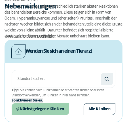
Nebenwirkungen
Es kann zu individuell sehr unterschiedlich starken akuten Reaktionen
des behandelten Bereichs kommen. Diese zeigen sich in Form von
Ödem, Hyperämie/Zyanose und (eher selten) Pruritus. Innerhalb der
nächsten Wochen bildet sich an der behandelten Stelle eine dicke Kruste
welche von alleine abfällt. Darunter befindet sich reepithelialisierte
Haut, welche dünner und einige Monate unbehaart bleiben kann.
© AniCura, Dr. Julia Buchholz
Wenden Sie sich an einen Tierarzt
Tipp!
Sie können nach Kliniknamen oder Städten suchen oder Ihren
Standort verwenden, um Kliniken in Ihrer Nähe zu finden.
So aktivieren Sie es.
Nächstgelegene Kliniken
Alle Kliniken