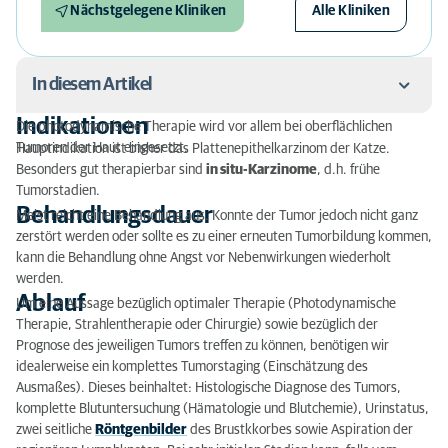
Nächstgelegene Kliniken
Alle Kliniken
In diesem Artikel
Indikationen
Die photodynamische Therapie wird vor allem bei oberflächlichen
Indikationen
Tumoren der Haut eingesetzt.
Hauptindikation ist bisher das Plattenepithelkarzinom der Katze.
Besonders gut therapierbar sind
in situ-Karzinome
, d.h. frühe
Behandlungsdauer
Tumorstadien.
Behandlungsdauer
Meist reicht eine Behandlung aus. Konnte der Tumor jedoch nicht ganz
Ablauf
zerstört werden oder sollte es zu einer erneuten Tumorbildung kommen,
kann die Behandlung ohne Angst vor Nebenwirkungen wiederholt
Nebenwirkungen
werden.
Ablauf
Um eine Aussage bezüglich optimaler Therapie (Photodynamische
Therapie, Strahlentherapie oder Chirurgie) sowie bezüglich der
Prognose des jeweiligen Tumors treffen zu können, benötigen wir
idealerweise ein komplettes Tumorstaging (Einschätzung des
Ausmaßes). Dieses beinhaltet: Histologische Diagnose des Tumors,
komplette Blutuntersuchung (Hämatologie und Blutchemie), Urinstatus,
zwei seitliche
Röntgenbilder
des Brustkkorbes sowie Aspiration der