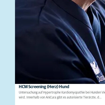
HCM Screening (Herz) Hund
Untersuchung auf Hypertrophe Kardiomyopathie bei Hunden Vie
wird. Innerhalb von AniCura gibt es autorisierte Tierärzte, d…