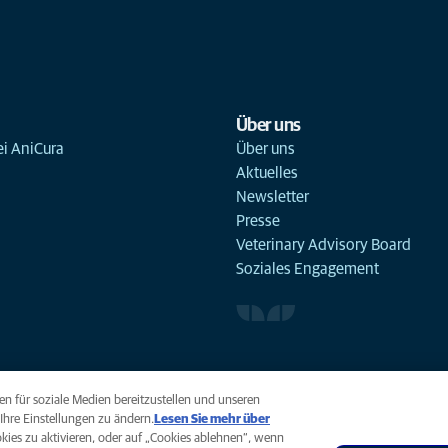
Über uns
ei AniCura
Über uns
Aktuelles
Newsletter
Presse
Veterinary Advisory Board
Soziales Engagement
n für soziale Medien bereitzustellen und unseren
Ihre Einstellungen zu ändern.
Lesen Sie mehr über
ookies zu aktivieren, oder auf „Cookies ablehnen“, wenn