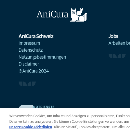
AniCura Schweiz
Jobs
Impressum
Arbeiten b
Datenschutz
Nutzungsbestimmungen
Disclaimer
©AniCura 2024
NOTDIENSTE
Finden Sie hier Standorte mit Notfall-Service. Weil Ihr
Wir verwenden Cookies, um Inhalte und Anzeigen zu personalisieren, Funktione
Tier die beste Versorgung verdient.
Datenverkehr zu analysieren. Sie können Cookie-Einstellungen verwenden, um 
unsere Cookie-Richtlinien
(opens in a new tab)
. Klicken Sie auf „Cookies akzeptieren“, um alle C