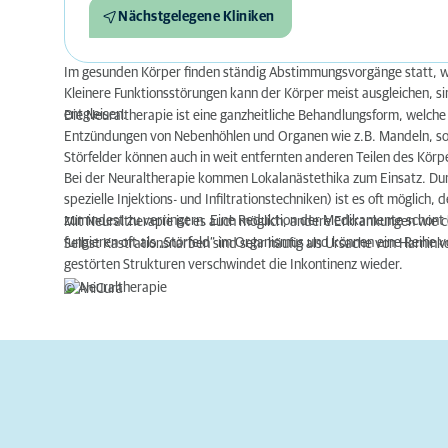
Nächstgelegene Kliniken
Im gesunden Körper finden ständig Abstimmungsvorgänge statt, w
Kleinere Funktionsstörungen kann der Körper meist ausgleichen, si
entgleisen.
Die Neuraltherapie ist eine ganzheitliche Behandlungsform, welch
Entzündungen von Nebenhöhlen und Organen wie z.B. Mandeln, sow
Störfelder können auch in weit entfernten anderen Teilen des Kör
Bei der Neuraltherapie kommen Lokalanästethika zum Einsatz. Dur
spezielle Injektions- und Infiltrationstechniken) ist es oft mögli
zumindest zu verringern. Eine Reduktion der Medikamente schont d
Mit Neuraltherapie ist es auch möglich, andere Erkrankungen wi
fungieren oft als „Störfeld“ im Organismus und können eine Reihe
Selbst Kastrationsnarben sind sehr häufig als Ursache von Harnink
gestörten Strukturen verschwindet die Inkontinenz wieder.
© AniCura