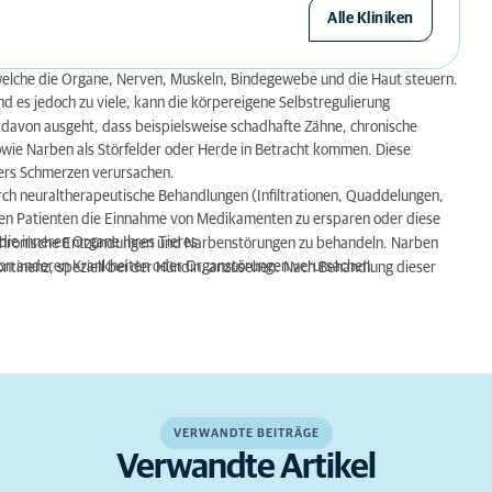
Alle Kliniken
elche die Organe, Nerven, Muskeln, Bindegewebe und die Haut steuern.
nd es jedoch zu viele, kann die körpereigene Selbstregulierung
e davon ausgeht, dass beispielsweise schadhafte Zähne, chronische
ie Narben als Störfelder oder Herde in Betracht kommen. Diese
pers Schmerzen verursachen.
ch neuraltherapeutische Behandlungen (Infiltrationen, Quaddelungen,
ch, den Patienten die Einnahme von Medikamenten zu ersparen oder diese
ie inneren Organe Ihres Tieres.
e chronische Entzündungen und Narbenstörungen zu behandeln. Narben
 von anderen Krankheiten oder Organstörungen verursachen.
ontinenz, speziell bei der Hündin, anzusehen. Nach Behandlung dieser
VERWANDTE BEITRÄGE
Verwandte Artikel