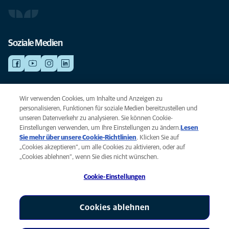
Soziale Medien
NOTDIENSTE
Wir verwenden Cookies, um Inhalte und Anzeigen zu
Finden Sie hier Standorte mit Notfall-Service. Weil Ihr Tier die beste
personalisieren, Funktionen für soziale Medien bereitzustellen und
Versorgung verdient.
unseren Datenverkehr zu analysieren. Sie können Cookie-
Einstellungen verwenden, um Ihre Einstellungen zu ändern.
Lesen
Sie mehr über unsere Cookie-Richtlinien
(opens in a new tab)
. Klicken Sie auf
Privacy
„Cookies akzeptieren“, um alle Cookies zu aktivieren, oder auf
Legal
„Cookies ablehnen“, wenn Sie dies nicht wünschen.
Cookie notice
Cookie-Einstellungen
Accessibility
Global Human Rights
AniCura ist eine Tochtergesellschaft von Mars, Inc © 2026
Cookies ablehnen