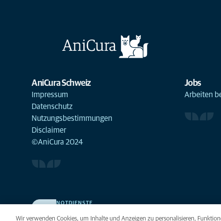
AniCura Schweiz
Jobs
Impressum
Arbeiten b
Datenschutz
Nutzungsbestimmungen
Disclaimer
©AniCura 2024
NOTDIENSTE
Finden Sie hier Standorte mit Notfall-Service. Weil Ihr
Wir verwenden Cookies, um Inhalte und Anzeigen zu personalisieren, Funktione
Tier die beste Versorgung verdient.