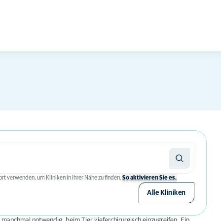
rt verwenden, um Kliniken in Ihrer Nähe zu finden.
So aktivieren Sie es.
Alle Kliniken
 manchmal notwendig, beim Tier kieferchirurgisch einzugreifen. Ein