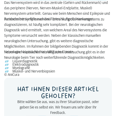
Das Nervensystem wird in das zentrale (Gehirn und Rückenmark) und
das periphere (Nerven, Nerven-Muskel-Endplatte, Muskel)
Nervensystem unterteilt. Genau wie beim Menschen sind Epilepsie und
Bandscheibenvorfälle auch bei Tieren häufige Erkrankungen.
Patienten mit Symptomen einer Erkrankung des Nervensystems zu
diagnostizieren, ist häufig sehr kompliziert. Bei der neurologischen
Diagnostik wird ermittelt, von welchem Areal des Nervensystems die
Symptome verursacht werden. Neben der klassischen manuellen
neurologischen Untersuchung, gibt es weitere diagnostische
Möglichkeiten. Im Rahmen der bildgebenden Diagnostik kommt in der
Neurologie hauptsächlich ein MRT zum Einsatz.
Neben einer klassischen Neurologischen Untersuchung gibt es in der
Neurologie beim Tier noch weiterführende Diagnostikmöglichkeiten.
Liquordiagnostik
Elektrodiagnostik
Myelografie
Muskel- und Nervenbiopsien
© AniCura
HAT IHNEN DIESER ARTIKEL
GEHOLFEN?
Bitte wählen Sie aus, was zu Ihrer Situation passt, oder
geben Sie es selbst ein. Wir freuen uns sehr über Ihr
Feedback.