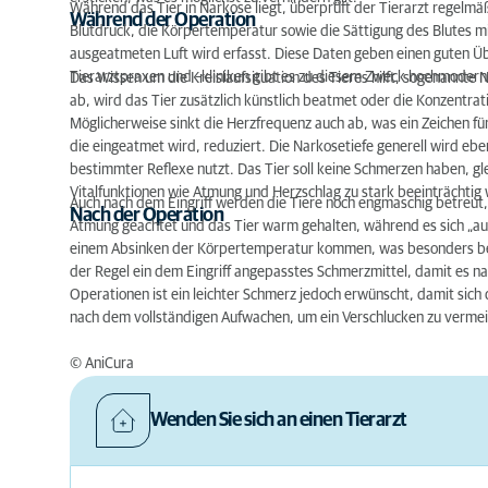
Während das Tier in Narkose liegt, überprüft der Tierarzt regelm
Während der Operation
Blutdruck, die Körpertemperatur sowie die Sättigung des Blutes mi
ausgeatmeten Luft wird erfasst. Diese Daten geben einen guten Üb
Tierarztpraxen und –kliniken gibt es zu diesem Zweck hochmoderne 
Das Wissen um die Kreislaufsituation des Tieres hilft, sogenannte 
ab, wird das Tier zusätzlich künstlich beatmet oder die Konzentrat
Möglicherweise sinkt die Herzfrequenz auch ab, was ein Zeichen fü
die eingeatmet wird, reduziert. Die Narkosetiefe generell wird eben
bestimmter Reflexe nutzt. Das Tier soll keine Schmerzen haben, gleic
Vitalfunktionen wie Atmung und Herzschlag zu stark beeinträchtig
Auch nach dem Eingriff werden die Tiere noch engmaschig betreut, 
Nach der Operation
Atmung geachtet und das Tier warm gehalten, während es sich „auss
einem Absinken der Körpertemperatur kommen, was besonders bei
der Regel ein dem Eingriff angepasstes Schmerzmittel, damit es 
Operationen ist ein leichter Schmerz jedoch erwünscht, damit sich 
nach dem vollständigen Aufwachen, um ein Verschlucken zu verme
© AniCura
Wenden Sie sich an einen Tierarzt