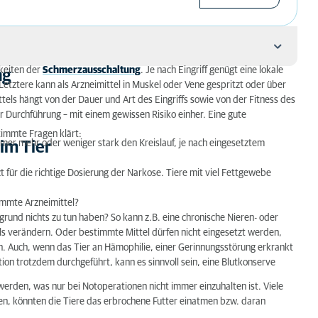
keiten der
Schmerzausschaltung
. Je nach Eingriff genügt eine lokale
ng
etztere kann als Arzneimittel in Muskel oder Vene gespritzt oder über
ls hängt von der Dauer und Art des Eingriffs sowie von der Fitness des
r Durchführung – mit einem gewissen Risiko einher. Eine gute
timmte Fragen klärt:
 immer mehr oder weniger stark den Kreislauf, je nach eingesetztem
im Tier
 für die richtige Dosierung der Narkose. Tiere mit viel Fettgewebe
immte Arzneimittel?
rund nichts zu tun haben? So kann z.B. eine chronische Nieren- oder
s verändern. Oder bestimmte Mittel dürfen nicht eingesetzt werden,
n. Auch, wenn das Tier an Hämophilie, einer Gerinnungsstörung erkrankt
ation trotzdem durchgeführt, kann es sinnvoll sein, eine Blutkonserve
werden, was nur bei Notoperationen nicht immer einzuhalten ist. Viele
n, könnten die Tiere das erbrochene Futter einatmen bzw. daran