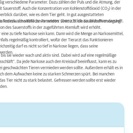
äßig verschiedene Parameter. Dazu zählen der Puls und die Atmung, der
t Sauerstoff. Auch die Konzentration von Kohlenstoffdioxid (CO
) in der
2
erblick darüber, wie es dem Tier geht. In gut ausgestatteten
Technik, die sämtliche Parameter übersichtlich am Bildschirm darstellt.
Narkosezwischenfälle zu vermeiden. Sinkt z.B. die Sauerstoffversorgung
ion des Sauerstoffs in der zugeführten Atemluft wird erhöht.
r eine zu tiefe Narkose sein kann. Dann wird die Menge an Narkosemittel,
falls regelmäßig kontrolliert, wofür der Tierarzt das Funktionieren
hzeitig darf es nicht so tief in Narkose liegen, dass seine
 werden.
bis sie wieder wach und aktiv sind. Dabei wird auf eine regelmäßige
chläft“. Da jede Narkose auch den Kreislauf beeinflusst, kann es zu
 geschwächten Tieren vermieden werden sollte. Außerdem erhält es in
nach dem Aufwachen keine zu starken Schmerzen spürt. Bei manchen
das Tier nicht zu stark belastet. Gefressen werden sollte erst wieder
iden.