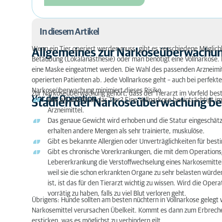
In diesem Artikel
Wenn ein Tier operiert werden muss, gibt es verschiedene Möglich
Allgemeines zur Narkoseüberwachu
Betäubung (Lokalanästhesie) oder man benötigt eine Vollnarkose. L
Allgemeines zur Narkoseüberwachung
eine Maske eingeatmet werden. Die Wahl des passenden Arzneimitte
Stadien der Narkoseüberwachung beim Tier
operierten Patienten ab. Jede Vollnarkose geht – auch bei perfekte
Narkoseüberwachung minimiert dieses Risiko.
Zur Narkoseüberwachung gehört, dass der Tierarzt im Vorfeld bes
Vor der Operation
Wie alt und fit ist das Tier? Eine Vollnarkose beeinträchtigt
Stadien der Narkoseüberwachung be
Arzneimittel.
Das genaue Gewicht wird erhoben und die Statur eingeschätzt
erhalten andere Mengen als sehr trainierte, muskulöse.
Gibt es bekannte Allergien oder Unverträglichkeiten für best
Gibt es chronische Vorerkrankungen, die mit dem Operationsg
Lebererkrankung die Verstoffwechselung eines Narkosemittel
weil sie die schon erkrankten Organe zu sehr belasten würde
ist, ist das für den Tierarzt wichtig zu wissen. Wird die Oper
vorrätig zu haben, falls zu viel Blut verloren geht.
Übrigens: Hunde sollten am besten nüchtern in Vollnarkose gelegt 
Narkosemittel verursachen Übelkeit. Kommt es dann zum Erbreche
ersticken, was es möglichst zu verhindern gilt.