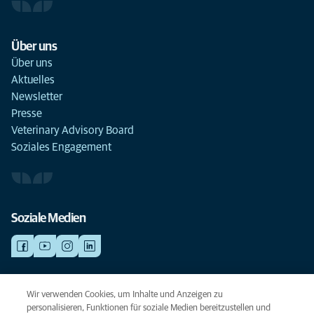
Über uns
Über uns
Aktuelles
Newsletter
Presse
Veterinary Advisory Board
Soziales Engagement
Soziale Medien
NOTDIENSTE
Wir verwenden Cookies, um Inhalte und Anzeigen zu
Finden Sie hier Standorte mit Notfall-Service. Weil Ihr Tier die beste
personalisieren, Funktionen für soziale Medien bereitzustellen und
Versorgung verdient.