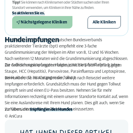
Tipp!
Sie können nach Kliniknamen oder Städten suchen oder Ihren
Standort verwenden, um Kliniken in Ihrer Nähe zu finden.
So aktivieren Sie es.
Nächstgelegene Kliniken
Alle Kliniken
Hundeimpfungen
Die offizielle Impfleitlinie des deutschen Bundesverbands
praktizierender Tierärzte (bpt) empfiehlt eine 3-fache
Grundimmunisierung der Welpen im Alter von 8, 12 und 16 Wochen.
Nach weiteren 12 Monaten wird die Grundimmunisierung abgeschlossen.
Die Auffrischungsimpfungen erfolgen je nach Impfstoff alle 1-3 Jahre.
Zur Grundimmunisierung des Hundes zählt die 5-fach-Impfung gegen
Staupe, HCC (Hepatitis), Parvovirose, Parainfluenza und Leptospirose,
sowie ab der 12. Woche gegen die Tollwut.
Bei Hunden, die ins Ausland reisen, sind je nach Reiseziel weitere
Impfungen erforderlich. Grundsätzlich muss der Hund gegen Tollwut
geimpft sein und einen EU-Pass besitzen. Nehmen Sie für mehr
Informationen rechzeitig mit einem unserer Standorte Kontakt auf, wenn
Sie eine Auslandsreise mit Ihrem Hund planen. Dies gilt auch, wenn Sie
vorhaben, eine Hündin für Zuchtzwecke einzusetzen.
Zur Übersicht:
Impfungen des Hundes
© AniCura