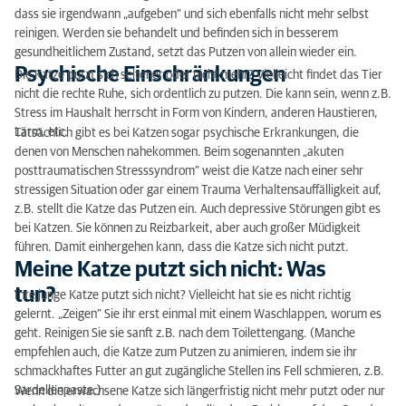
dass sie irgendwann „aufgeben“ und sich ebenfalls nicht mehr selbst
reinigen. Werden sie behandelt und befinden sich in besserem
gesundheitlichem Zustand, setzt das Putzen von allein wieder ein.
Psychische Einschränkungen
Die Katze putzt sich seltener oder nicht mehr? Vielleicht findet das Tier
nicht die rechte Ruhe, sich ordentlich zu putzen. Die kann sein, wenn z.B.
Stress im Haushalt herrscht in Form von Kindern, anderen Haustieren,
Lärm, etc.
Tatsächlich gibt es bei Katzen sogar psychische Erkrankungen, die
denen von Menschen nahekommen. Beim sogenannten „akuten
posttraumatischen Stresssyndrom“ weist die Katze nach einer sehr
stressigen Situation oder gar einem Trauma Verhaltensauffälligkeit auf,
z.B. stellt die Katze das Putzen ein. Auch depressive Störungen gibt es
bei Katzen. Sie können zu Reizbarkeit, aber auch großer Müdigkeit
führen. Damit einhergehen kann, dass die Katze sich nicht putzt.
Meine Katze putzt sich nicht: Was
tun?
Ihre junge Katze putzt sich nicht? Vielleicht hat sie es nicht richtig
gelernt. „Zeigen“ Sie ihr erst einmal mit einem Waschlappen, worum es
geht. Reinigen Sie sie sanft z.B. nach dem Toilettengang. (Manche
empfehlen auch, die Katze zum Putzen zu animieren, indem sie ihr
schmackhaftes Futter an gut zugängliche Stellen ins Fell schmieren, z.B.
Sardellenpaste.)
Wenn die erwachsene Katze sich längerfristig nicht mehr putzt oder nur