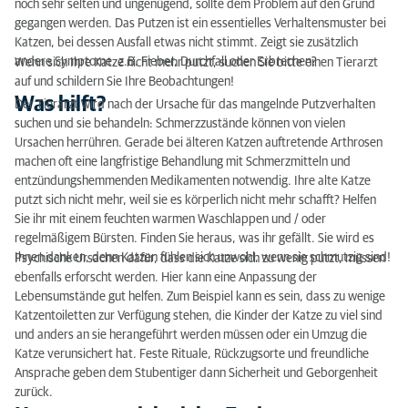
noch sehr selten und ungenügend, sollte dem Problem auf den Grund
gegangen werden. Das Putzen ist ein essentielles Verhaltensmuster bei
Katzen, bei dessen Ausfall etwas nicht stimmt. Zeigt sie zusätzlich
andere Symptome, z.B. Fieber, Durchfall oder Erbrechen?
Wenn sich Ihre Katze nicht mehr putzt, suchen Sie bitte einen Tierarzt
auf und schildern Sie Ihre Beobachtungen!
Was hilft?
Der Tierarzt wird nach der Ursache für das mangelnde Putzverhalten
suchen und sie behandeln: Schmerzzustände können von vielen
Ursachen herrühren. Gerade bei älteren Katzen auftretende Arthrosen
machen oft eine langfristige Behandlung mit Schmerzmitteln und
entzündungshemmenden Medikamenten notwendig. Ihre alte Katze
putzt sich nicht mehr, weil sie es körperlich nicht mehr schafft? Helfen
Sie ihr mit einem feuchten warmen Waschlappen und / oder
regelmäßigem Bürsten. Finden Sie heraus, was ihr gefällt. Sie wird es
Ihnen danken, denn Katzen fühlen sich unwohl, wenn sie schmutzig sind!
Psychische Ursachen dafür, dass die Katze sich zu wenig putzt, müssen
ebenfalls erforscht werden. Hier kann eine Anpassung der
Lebensumstände gut helfen. Zum Beispiel kann es sein, dass zu wenige
Katzentoiletten zur Verfügung stehen, die Kinder der Katze zu viel sind
und anders an sie herangeführt werden müssen oder ein Umzug die
Katze verunsichert hat. Feste Rituale, Rückzugsorte und freundliche
Ansprache geben dem Stubentiger dann Sicherheit und Geborgenheit
zurück.