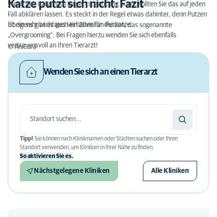
Katze putzt sich nicht: Fazit
Wenn Ihre Katze sich länger nicht richtig putzt, sollten Sie das auf jeden
Fall abklären lassen. Es steckt in der Regel etwas dahinter, denn Putzen
ist ein sehr wichtiges Verhalten für die Katze.
Übrigens gibt es auch ein Zuviel an Putzen, das sogenannte
„Overgrooming“. Bei Fragen hierzu wenden Sie sich ebenfalls
vertrauensvoll an Ihren Tierarzt!
© AniCura
Wenden Sie sich an einen Tierarzt
Tipp!
Sie können nach Kliniknamen oder Städten suchen oder Ihren
Standort verwenden, um Kliniken in Ihrer Nähe zu finden.
So aktivieren Sie es.
Nächstgelegene Kliniken
Alle Kliniken