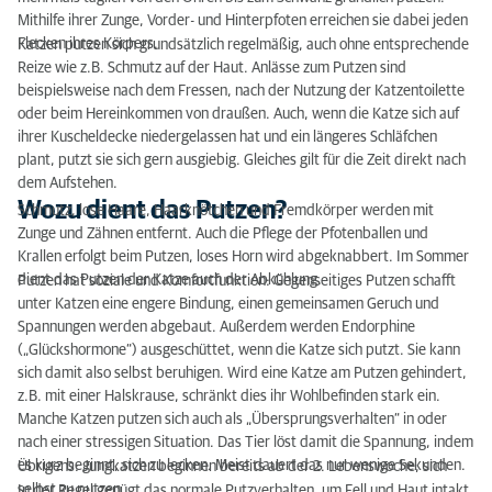
Mithilfe ihrer Zunge, Vorder- und Hinterpfoten erreichen sie dabei jeden
Katze putzt sich nicht: Was steckt dahinter?
Flecken ihres Körpers.
Katzen putzen sich grundsätzlich regelmäßig, auch ohne entsprechende
Schmerzen bzw. körperliche Einschränkungen
Reize wie z.B. Schmutz auf der Haut. Anlässe zum Putzen sind
beispielsweise nach dem Fressen, nach der Nutzung der Katzentoilette
Psychische Einschränkungen
oder beim Hereinkommen von draußen. Auch, wenn die Katze sich auf
ihrer Kuscheldecke niedergelassen hat und ein längeres Schläfchen
Meine Katze putzt sich nicht: Was tun?
plant, putzt sie sich gern ausgiebig. Gleiches gilt für die Zeit direkt nach
dem Aufstehen.
Was hilft?
Wozu dient das Putzen?
Schmutz, lose Haare, Haarknötchen und Fremdkörper werden mit
Zunge und Zähnen entfernt. Auch die Pflege der Pfotenballen und
Katze putzt sich nicht: Fazit
Krallen erfolgt beim Putzen, loses Horn wird abgeknabbert. Im Sommer
dient das Putzen der Katze auch der Abkühlung.
Putzen hat soziale und Komfortfunktion: Gegenseitiges Putzen schafft
unter Katzen eine engere Bindung, einen gemeinsamen Geruch und
Spannungen werden abgebaut. Außerdem werden Endorphine
(„Glückshormone“) ausgeschüttet, wenn die Katze sich putzt. Sie kann
sich damit also selbst beruhigen. Wird eine Katze am Putzen gehindert,
z.B. mit einer Halskrause, schränkt dies ihr Wohlbefinden stark ein.
Manche Katzen putzen sich auch als „Übersprungsverhalten“ in oder
nach einer stressigen Situation. Das Tier löst damit die Spannung, indem
es kurz beginnt, sich zu lecken. Meist dauert das nur wenige Sekunden.
Übrigens: Jungkatzen beginnen bereits ab der 2. Lebenswoche, sich
selbst zu putzen.
In der Regel genügt das normale Putzverhalten, um Fell und Haut intakt