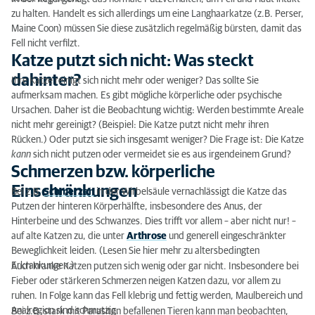
zu halten. Handelt es sich allerdings um eine Langhaarkatze (z.B. Perser,
Maine Coon) müssen Sie diese zusätzlich regelmäßig bürsten, damit das
Fell nicht verfilzt.
Katze putzt sich nicht: Was steckt
dahinter?
Ihre Katze reinigt sich nicht mehr oder weniger? Das sollte Sie
aufmerksam machen. Es gibt mögliche körperliche oder psychische
Ursachen. Daher ist die Beobachtung wichtig: Werden bestimmte Areale
nicht mehr gereinigt? (Beispiel: Die Katze putzt nicht mehr ihren
Rücken.) Oder putzt sie sich insgesamt weniger? Die Frage ist: Die Katze
kann
sich nicht putzen oder vermeidet sie es aus irgendeinem Grund?
Schmerzen bzw. körperliche
Einschränkungen
Bei z.B.
Schmerzen
in der Wirbelsäule vernachlässigt die Katze das
Putzen der hinteren Körperhälfte, insbesondere des Anus, der
Hinterbeine und des Schwanzes. Dies trifft vor allem – aber nicht nur! –
auf alte Katzen zu, die unter
Arthrose
und generell eingeschränkter
Beweglichkeit leiden. (Lesen Sie hier mehr zu altersbedingten
Erkrankungen.)
Auch kranke Katzen putzen sich wenig oder gar nicht. Insbesondere bei
Fieber oder stärkeren Schmerzen neigen Katzen dazu, vor allem zu
ruhen. In Folge kann das Fell klebrig und fettig werden, Maulbereich und
Analregion sind schmutzig.
Bei z.B. stark mit Parasiten befallenen Tieren kann man beobachten,