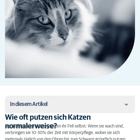
In diesem Artikel
Wie oft putzen sich Katzen
Wie oft putzen sich Katzen normalerweise?
normalerweise?
Normalerweise reinigen Katzen ihr Fell selbst: Wenn sie wach sind,
verbringen sie 10-30% der Zeit mit Körperpflege, wobei sie sich
Wozu dient das Putzen?
mehrmals täglich von den Ohren bis zum Schwanz gründlich putzen.