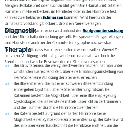
Mengen (Pollakisurie) oder auch zu blutigem Urin (Hämaturie). Sitzt ein
Harnstein im Nierenbecken, im Harnleiter oder in der Harnröhre fest,
kann es zu erheblichen
Schmerzen
kommen. Wird hierdurch der
Urinabsatz vollständig blockiert, droht ein Nierenversagen.
Diagnostik
Die Diagnose von Harnsteinen wird anhand der
Röntgenuntersuchung
und der Ultraschalluntersuchung gestellt. Bei speziellen Fragestellungen
sind Harnsteine auch bei der Computertomographie nachweisbar.
Therapie
Grundsätzlich gilt, dass Harnsteine entfernt werden sollen. Wieviel Zeit
hierzu zur Verfügung steht, hängt wiederum davon ab, wie hoch die
Steinlast ist und welche Beschwerden die Steine verursachen.
Bei Struvitsteinen, die wenig Beschwerden machen, hat man unter
Umständen ausreichend Zeit, über eine Ernährungsumstellung von
3-6 Wochen eine Auflösung der Steine zu erreichen.
Bei Blasensteinen, die mit einer schweren Blasenentzündung
einhergehen (Zystitis), ist eine Steinentfernung ratsam. Bei
Kätzinnen besteht die Möglichkeit, über eine Blasenspiegelung
(Zystoskopie) die Blasensteine mittels Laserlicht zu zertrümmern
und die Trümmer durch die Harnröhre zu entfernen.
Bei Katern besteht aufgrund der zarten Harnröhre keine
Möglichkeit einer Zystoskopie zur Steinentfernung. Bei Katern wird
deshalb über einen Bauchschnitt die Harnblase eröffnet, um die