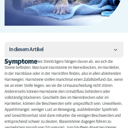
In diesem Artikel
Symptome
Die Beschwerden eines Steinträgers hängen davon ab, wo sich die
Symptome
Steine befinden. Man kann Harnsteine im Nierenbecken, im Harnleiter,
in der Harnblase oder in der Harnröhre finden, also in allen ableitenden
Diagnostik
Harnwegen. Harnsteine stellen manchmal einen Zufallsbefund dar, wenn
sie an einer Stelle liegen, wo sie die Urinausscheidung nicht stören.
Therapie
Andererseits können Harnsteine den Urinabfluss behindern oder
vollständig blockieren. Geschieht dies im Nierenbecken oder im
Prognose
Harnleiter, können die Beschwerden sehr unspezifisch sein. Unwohlsein,
Appetitmangel, weniger Lust an Bewegung, ausbleibender Spieltrieb
und Gewichtsverlust sind dann mitunter die einzigen Beschwerden und
entsprechend schwer zu deuten. Blasensteine dagegen führen zu
vermehrtem Harndrang (Strangurie), zum häufigen Absetzen kleiner