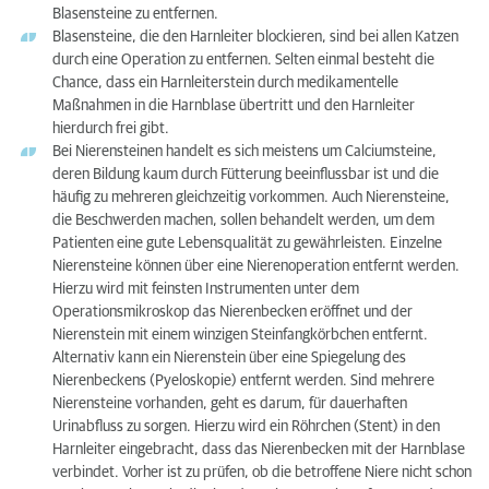
Blasensteine zu entfernen.
Blasensteine, die den Harnleiter blockieren, sind bei allen Katzen
durch eine Operation zu entfernen. Selten einmal besteht die
Chance, dass ein Harnleiterstein durch medikamentelle
Maßnahmen in die Harnblase übertritt und den Harnleiter
hierdurch frei gibt.
Bei Nierensteinen handelt es sich meistens um Calciumsteine,
deren Bildung kaum durch Fütterung beeinflussbar ist und die
häufig zu mehreren gleichzeitig vorkommen. Auch Nierensteine,
die Beschwerden machen, sollen behandelt werden, um dem
Patienten eine gute Lebensqualität zu gewährleisten. Einzelne
Nierensteine können über eine Nierenoperation entfernt werden.
Hierzu wird mit feinsten Instrumenten unter dem
Operationsmikroskop das Nierenbecken eröffnet und der
Nierenstein mit einem winzigen Steinfangkörbchen entfernt.
Alternativ kann ein Nierenstein über eine Spiegelung des
Nierenbeckens (Pyeloskopie) entfernt werden. Sind mehrere
Nierensteine vorhanden, geht es darum, für dauerhaften
Urinabfluss zu sorgen. Hierzu wird ein Röhrchen (Stent) in den
Harnleiter eingebracht, dass das Nierenbecken mit der Harnblase
verbindet. Vorher ist zu prüfen, ob die betroffene Niere nicht schon