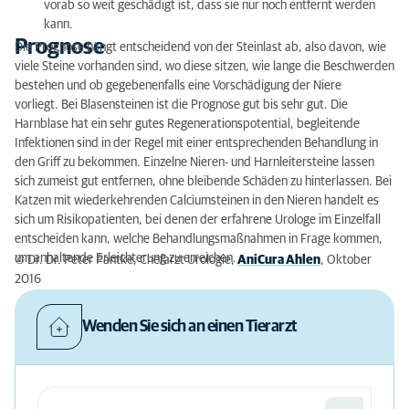
vorab so weit geschädigt ist, dass sie nur noch entfernt werden
kann.
Prognose
Die Prognose hängt entscheidend von der Steinlast ab, also davon, wie
viele Steine vorhanden sind, wo diese sitzen, wie lange die Beschwerden
bestehen und ob gegebenenfalls eine Vorschädigung der Niere
vorliegt. Bei Blasensteinen ist die Prognose gut bis sehr gut. Die
Harnblase hat ein sehr gutes Regenerationspotential, begleitende
Infektionen sind in der Regel mit einer entsprechenden Behandlung in
den Griff zu bekommen. Einzelne Nieren- und Harnleitersteine lassen
sich zumeist gut entfernen, ohne bleibende Schäden zu hinterlassen. Bei
Katzen mit wiederkehrenden Calciumsteinen in den Nieren handelt es
sich um Risikopatienten, bei denen der erfahrene Urologe im Einzelfall
entscheiden kann, welche Behandlungsmaßnahmen in Frage kommen,
um anhaltende Erleichterung zu erreichen.
© Dr. Dr. Peter Pantke, Chefarzt Urologie,
AniCura Ahlen
, Oktober
2016
Wenden Sie sich an einen Tierarzt