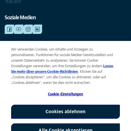
Soziale Medien
NOTDIENSTE
Wir verwenden Cookies, um Inhalte und Anzeigen zu
Finden Sie hier Standorte mit Notfall-Service. Weil Ihr Tier die beste
personalisieren, Funktionen für soziale Medien bereitzustellen und
Versorgung verdient.
unseren Datenverkehr zu analysieren. Sie können Cookie-
Einstellungen verwenden, um Ihre Einstellungen zu ändern.
Lesen
Sie mehr über unsere Cookie-Richtlinien
(opens in a new tab)
. Klicken Sie auf
Privacy
„Cookies akzeptieren“, um alle Cookies zu aktivieren, oder auf
Legal
„Cookies ablehnen“, wenn Sie dies nicht wünschen.
Cookie notice
Cookie-Einstellungen
Accessibility
Global Human Rights
AniCura ist eine Tochtergesellschaft von Mars, Inc © 2026
Cookies ablehnen
Alle Cookie akzeptieren