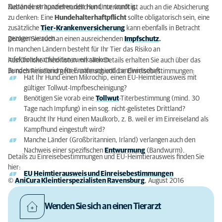
Zustände strapazieren den Hund nur unnötig.
Neben einer hundefreundlichen Unterkunft ist auch an die Absicherung
zu denken: Eine
Hundehalterhaftpflicht
sollte obligatorisch sein, eine
zusätzliche
Tier-Krankenversicherung
kann ebenfalls in Betracht
gezogen werden.
Denken Sie auch an einen ausreichenden
Impfschutz
.
In manchen Ländern besteht für Ihr Tier das Risiko an
Infektionskrankheiten zu erkranken.
Ausführliche Checklisten mit allen Details erhalten Sie auch über das
Bundesministerium für Ernährung und Landwirtschaft.
Je nach Reiseland gelten unterschiedliche Einreisebestimmungen:
Hat Ihr Hund einen Mikrochip, einen EU-Heimtierausweis mit
gültiger Tollwut-Impfbescheinigung?
Benötigen Sie vorab eine
Tollwut
-Titerbestimmung (mind. 30
Tage nach Impfung) in ein sog. nicht-gelistetes Drittland?
Braucht Ihr Hund einen Maulkorb, z. B. weil er im Einreiseland als
Kampfhund eingestuft wird?
Manche Länder (Großbritannien, Irland) verlangen auch den
Nachweis einer spezifischen
Entwurmung
(Bandwurm).
Details zu Einreisebestimmungen und EU-Heimtierausweis finden Sie
hier:
EU Heimtierausweis und Einreisebestimmungen
©
AniCura Kleintierspezialisten Ravensburg
, August 2016
Wenden Sie sich an einen Tierarzt