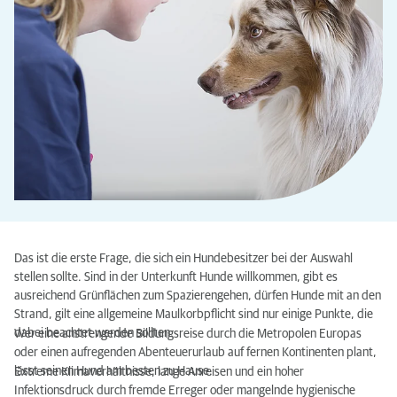
Das ist die erste Frage, die sich ein Hundebesitzer bei der Auswahl
stellen sollte. Sind in der Unterkunft Hunde willkommen, gibt es
ausreichend Grünflächen zum Spazierengehen, dürfen Hunde mit an den
Strand, gilt eine allgemeine Maulkorbpflicht sind nur einige Punkte, die
dabei beachtet werden sollten.
Wer eine anstrengende Bildungsreise durch die Metropolen Europas
oder einen aufregenden Abenteuerurlaub auf fernen Kontinenten plant,
lässt seinen Hund am besten zu Hause.
Extreme Klimaverhältnisse, lange Anreisen und ein hoher
Infektionsdruck durch fremde Erreger oder mangelnde hygienische