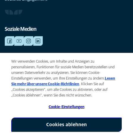
Soziale Medien
NOTDIENSTE
Wir verwenden Cookies, um Inhalte und Anzeigen zu
Finden Sie hier Standorte mit Notfall-Service. Weil Ihr Tier die beste
personalisieren, Funktionen für soziale Medien bereitzustellen und
Versorgung verdient.
unseren Datenverkehr zu analysieren. Sie können Cookie-
Einstellungen verwenden, um Ihre Einstellungen zu ändern.
Lesen
Sie mehr über unsere Cookie-Richtlinien
(opens in a new tab)
. Klicken Sie auf
Privacy
„Cookies akzeptieren“, um alle Cookies zu aktivieren, oder auf
Legal
„Cookies ablehnen“, wenn Sie dies nicht wünschen.
Cookie notice
Cookie-Einstellungen
Accessibility
Global Human Rights
AniCura ist eine Tochtergesellschaft von Mars, Inc © 2026
Cookies ablehnen