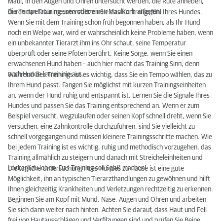
Maul, in den Augen und Ohren untersucht werden, die Rute anheben,
die Temperatur messen oder einen Maulkorb anlegen.
Durch das Training unterstützen Sie das Kontrollgefühl Ihres Hundes.
Wenn Sie mit dem Training schon früh begonnen haben, als Ihr Hund
noch ein Welpe war, wird er wahrscheinlich keine Probleme haben, wenn
ein unbekannter Tierarzt ihm ins Ohr schaut, seine Temperatur
überprüft oder seine Pfoten berührt. Keine Sorge, wenn Sie einen
erwachsenen Hund haben – auch hier macht das Training Sinn, denn
auch Hunde lernen nie aus.
Während des Trainings ist es wichtig, dass Sie ein Tempo wählen, das zu
Ihrem Hund passt. Fangen Sie möglichst mit kurzen Trainingseinheiten
an, wenn der Hund ruhig und entspannt ist. Lernen Sie die Signale Ihres
Hundes und passen Sie das Training entsprechend an. Wenn er zum
Beispiel versucht, wegzulaufen oder seinen Kopf schnell dreht, wenn Sie
versuchen, eine Zahnkontrolle durchzuführen, sind Sie vielleicht zu
schnell vorgegangen und müssen kleinere Trainingsschritte machen. Wie
bei jedem Training ist es wichtig, ruhig und methodisch vorzugehen, das
Training allmählich zu steigern und danach mit Streicheleinheiten und
Leckerli zu loben. Das Training soll Spaß machen!
Die tägliche Untersuchung Ihres Hundes zu Hause ist eine gute
Möglichkeit, ihn an typischen Tierarzthandlungen zu gewöhnen und hilft
Ihnen gleichzeitig Krankheiten und Verletzungen rechtzeitig zu erkennen.
Beginnen Sie am Kopf mit Mund, Nase, Augen und Ohren und arbeiten
Sie sich dann weiter nach hinten. Achten Sie darauf, dass Haut und Fell
frei von Hautausschlägen und Verfilzungen sind und prüfen Sie Beine,