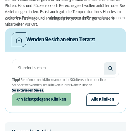
Pfoten, Hals und Rücken ob sich Bereiche geschwollen anfühlen oder Sie
Verletzungen finden. Es ist auch gut, die Temperatur Ihres Hundes im
gesunden Zustand zu messen, um seine normale Temperatur zu kennen.
Weitere Ratschläge und Trainingstipps geben Ihnen gerne unsere
Mitarbeiter vor Ort.
Wenden Sie sich an einen Tierarzt
Tipp!
Sie können nach Kliniknamen oder Städten suchen oder Ihren
Standort verwenden, um Kliniken in Ihrer Nähe zu finden.
So aktivieren Sie es.
Nächstgelegene Kliniken
Alle Kliniken