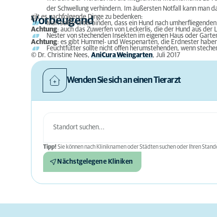
der Schwellung verhindern. Im äußersten Notfall kann man da
gilt es nachfolgende Dinge zu bedenken:
Vorbeugend
Man sollte unterbinden, dass ein Hund nach umherfliegenden
Achtung
: auch das Zuwerfen von Leckerlis, die der Hund aus der 
Nester von stechenden Insekten im eigenen Haus oder Garten
Achtung
: es gibt Hummel- und Wespenarten, die Erdnester habe
Feuchtfutter sollte nicht offen herumstehenden, wenn stech
© Dr. Christine Nees,
AniCura Weingarten
, Juli 2017
Wenden Sie sich an einen Tierarzt
Tipp!
Sie können nach Kliniknamen oder Städten suchen oder Ihren Stando
Nächstgelegene Kliniken