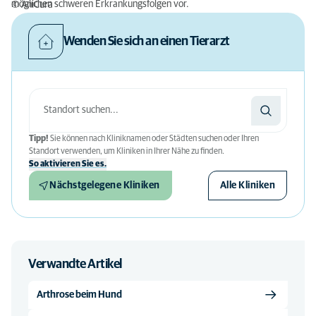
möglichen schweren Erkrankungsfolgen vor.
© AniCura
Wenden Sie sich an einen Tierarzt
Tipp!
Sie können nach Kliniknamen oder Städten suchen oder Ihren
Standort verwenden, um Kliniken in Ihrer Nähe zu finden.
So aktivieren Sie es.
Nächstgelegene Kliniken
Alle Kliniken
Verwandte Artikel
Arthrose beim Hund