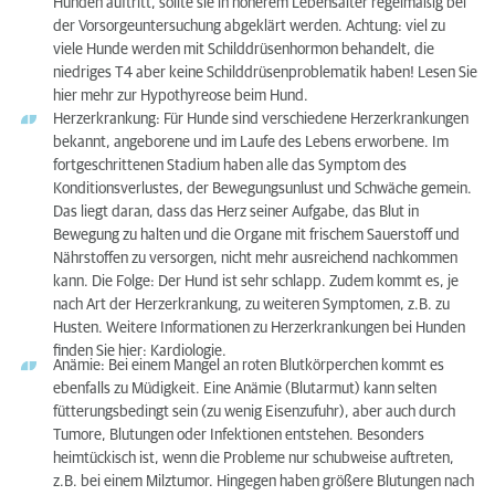
Hunden auftritt, sollte sie in höherem Lebensalter regelmäßig bei
der Vorsorgeuntersuchung abgeklärt werden. Achtung: viel zu
viele Hunde werden mit Schilddrüsenhormon behandelt, die
niedriges T4 aber keine Schilddrüsenproblematik haben! Lesen Sie
hier mehr zur Hypothyreose beim Hund.
Herzerkrankung: Für Hunde sind verschiedene Herzerkrankungen
bekannt, angeborene und im Laufe des Lebens erworbene. Im
fortgeschrittenen Stadium haben alle das Symptom des
Konditionsverlustes, der Bewegungsunlust und Schwäche gemein.
Das liegt daran, dass das Herz seiner Aufgabe, das Blut in
Bewegung zu halten und die Organe mit frischem Sauerstoff und
Nährstoffen zu versorgen, nicht mehr ausreichend nachkommen
kann. Die Folge: Der Hund ist sehr schlapp. Zudem kommt es, je
nach Art der Herzerkrankung, zu weiteren Symptomen, z.B. zu
Husten. Weitere Informationen zu Herzerkrankungen bei Hunden
finden Sie hier: Kardiologie.
Anämie: Bei einem Mangel an roten Blutkörperchen kommt es
ebenfalls zu Müdigkeit. Eine Anämie (Blutarmut) kann selten
fütterungsbedingt sein (zu wenig Eisenzufuhr), aber auch durch
Tumore, Blutungen oder Infektionen entstehen. Besonders
heimtückisch ist, wenn die Probleme nur schubweise auftreten,
z.B. bei einem Milztumor. Hingegen haben größere Blutungen nach