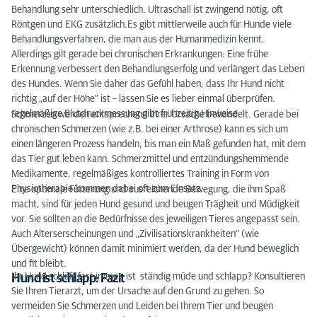
Behandlung sehr unterschiedlich. Ultraschall ist zwingend nötig, oft
Röntgen und EKG zusätzlich.Es gibt mittlerweile auch für Hunde viele
Behandlungsverfahren, die man aus der Humanmedizin kennt.
Allerdings gilt gerade bei chronischen Erkrankungen: Eine frühe
Erkennung verbessert den Behandlungserfolg und verlängert das Leben
des Hundes. Wenn Sie daher das Gefühl haben, dass Ihr Hund nicht
richtig „auf der Höhe“ ist – lassen Sie es lieber einmal überprüfen.
regelmäßige Blutdruckmessung gibt frühzeitig Hinweise.
Schmerzen werden entsprechend ihrer Ursache behandelt. Gerade bei
chronischen Schmerzen (wie z.B. bei einer Arthrose) kann es sich um
einen längeren Prozess handeln, bis man ein Maß gefunden hat, mit dem
das Tier gut leben kann. Schmerzmittel und entzündungshemmende
Medikamente, regelmäßiges kontrolliertes Training in Form von
Physiotherapie kommen dabei oft zum Einsatz.
Eine optimale Fütterung und ausreichende Bewegung, die ihm Spaß
macht, sind für jeden Hund gesund und beugen Trägheit und Müdigkeit
vor. Sie sollten an die Bedürfnisse des jeweiligen Tieres angepasst sein.
Auch Alterserscheinungen und „Zivilisationskrankheiten“ (wie
Übergewicht) können damit minimiert werden, da der Hund beweglich
und fit bleibt.
Ihr Hund schläft fast immer, ist ständig müde und schlapp? Konsultieren
Hund ist schlapp: Fazit
Sie Ihren Tierarzt, um der Ursache auf den Grund zu gehen. So
vermeiden Sie Schmerzen und Leiden bei Ihrem Tier und beugen