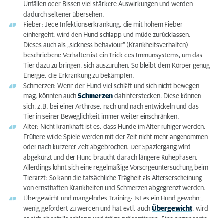
Unfällen oder Bissen viel stärkere Auswirkungen und werden
dadurch seltener übersehen.
Fieber: Jede Infektionserkrankung, die mit hohem Fieber
einhergeht, wird den Hund schlapp und müde zurücklassen.
Dieses auch als „sickness behaviour“ (Krankheitsverhalten)
beschriebene Verhalten ist ein Trick des Immunsystems, um das
Tier dazu zu bringen, sich auszuruhen. So bleibt dem Körper genug
Energie, die Erkrankung zu bekämpfen.
Schmerzen: Wenn der Hund viel schläft und sich nicht bewegen
mag, könnten auch
Schmerzen
dahinterstecken. Diese können
sich, z.B. bei einer Arthrose, nach und nach entwickeln und das
Tier in seiner Beweglichkeit immer weiter einschränken.
Alter: Nicht krankhaft ist es, dass Hunde im Alter ruhiger werden.
Frühere wilde Spiele werden mit der Zeit nicht mehr angenommen
oder nach kürzerer Zeit abgebrochen. Der Spaziergang wird
abgekürzt und der Hund braucht danach längere Ruhephasen.
Allerdings lohnt sich eine regelmäßige Vorsorgeuntersuchung beim
Tierarzt: So kann die tatsächliche Trägheit als Alterserscheinung
von ernsthaften Krankheiten und Schmerzen abgegrenzt werden.
Übergewicht und mangelndes Training: Ist es ein Hund gewohnt,
wenig gefordert zu werden und hat evtl. auch
Übergewicht
, wird