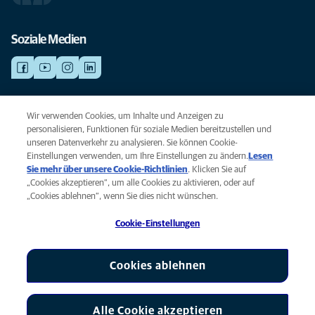
Soziale Medien
NOTDIENSTE
Wir verwenden Cookies, um Inhalte und Anzeigen zu
Finden Sie hier Standorte mit Notfall-Service. Weil Ihr Tier die beste
personalisieren, Funktionen für soziale Medien bereitzustellen und
Versorgung verdient.
unseren Datenverkehr zu analysieren. Sie können Cookie-
Einstellungen verwenden, um Ihre Einstellungen zu ändern.
Lesen
Sie mehr über unsere Cookie-Richtlinien
(opens in a new tab)
. Klicken Sie auf
Privacy
„Cookies akzeptieren“, um alle Cookies zu aktivieren, oder auf
Legal
„Cookies ablehnen“, wenn Sie dies nicht wünschen.
Cookie notice
Cookie-Einstellungen
Accessibility
Global Human Rights
AniCura ist eine Tochtergesellschaft von Mars, Inc © 2026
Cookies ablehnen
Alle Cookie akzeptieren
Cookie-Einstellungen