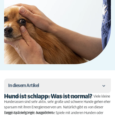
In diesem Artikel
Hund ist schlapp: Was ist normal?
Hunde sind von Natur aus unterschiedlich temperamentvoll. Viele kleine
Hund ist schlapp: Was ist normal?
Hunderassen sind sehr aktiv, sehr große und schwere Hunde gehen eher
sparsam mit ihren Energiereserven um. Natürlich gibt es von dieser
Hund ist schlapp: Mögliche Ursachen
Regel auch sehr viele Ausnahmen.
Lange Spaziergänge, ausgedehnte Spiele mit anderen Hunden oder