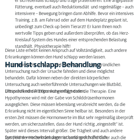
er sich ebenfalls schlapp und träge präsentieren. Eine angepasste
Fütterung, eventuell auch Reduktionsdiät und regelmäßige – auch
intensivere – Bewegung bringen dann Abhilfe. Bevor ein intensives
Training, z.B. am Fahrrad oder auf dem Hundeplatz geplant ist,
unbedingt zum Check-up beim Tierarzt! Er kann Ihnen noch
wertvolle Tipps geben und außerdem überprüfen, ob das Herz-
Kreislauf-System des Hundes einer entsprechenden Belastung
standhält. Physiotherapie hilft!
Diese Liste erhebt keinen Anspruch auf Vollständigkeit, auch andere
Erkrankungen können den Hund schlapp werden lassen.
Hund ist schlapp: Behandlung
Ist der Hund sehr schlapp, wird der Tierarzt in einer gründlichen
Untersuchung nach der Ursache fahnden und diese möglichst
behandeln. Dafür können neben der direkten körperlichen
Untersuchung auch weiterführende Untersuchungen wie Blutbild,
Ultraschall oder Röntgen notwendig werden.
Entsprechend der Erkrankung erfolgt dann die Therapie: Eine
Hypothyreose wird mit der Gabe von Schilddrüsenhormonen
ausgeglichen. Diese müssen lebenslang verabreicht werden, da die
Erkrankung nicht im eigentlichen Sinne heilbar ist. Besonders in der
ersten Zeit müssen die Hormonwerte im Blut sehr regelmäßig überprüft
werden, um sicherzustellen, dass der Hund richtig „eingestellt“ ist.
Später wird dieses Intervall größer. Die Trägheit und auch andere
Symptome verschwinden dann nach und nach hoffentlich.
Das Feld der Herzerkrankungen ist umfangreich und daher auch die