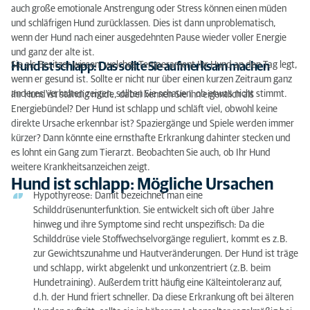
auch große emotionale Anstrengung oder Stress können einen müden
Hund ist schlapp: Behandlung
und schläfrigen Hund zurücklassen. Dies ist dann unproblematisch,
wenn der Hund nach einer ausgedehnten Pause wieder voller Energie
und ganz der alte ist.
Sie als Besitzer wissen, welches Temperament Ihr Hund an den Tag legt,
Hund ist schlapp: Das sollte Sie aufmerksam machen
wenn er gesund ist. Sollte er nicht nur über einen kurzen Zeitraum ganz
anderes Verhalten zeigen, sollten Sie schauen, ob etwas nicht stimmt.
Ihr Hund ist ständig müde, dabei kennen Sie ihn eigentlich als
Energiebündel? Der Hund ist schlapp und schläft viel, obwohl keine
direkte Ursache erkennbar ist? Spaziergänge und Spiele werden immer
kürzer? Dann könnte eine ernsthafte Erkrankung dahinter stecken und
es lohnt ein Gang zum Tierarzt. Beobachten Sie auch, ob Ihr Hund
weitere Krankheitsanzeichen zeigt.
Hund ist schlapp: Mögliche Ursachen
Hypothyreose: Damit bezeichnet man eine
Schilddrüsenunterfunktion. Sie entwickelt sich oft über Jahre
hinweg und ihre Symptome sind recht unspezifisch: Da die
Schilddrüse viele Stoffwechselvorgänge reguliert, kommt es z.B.
zur Gewichtszunahme und Hautveränderungen. Der Hund ist träge
und schlapp, wirkt abgelenkt und unkonzentriert (z.B. beim
Hundetraining). Außerdem tritt häufig eine Kälteintoleranz auf,
d.h. der Hund friert schneller. Da diese Erkrankung oft bei älteren