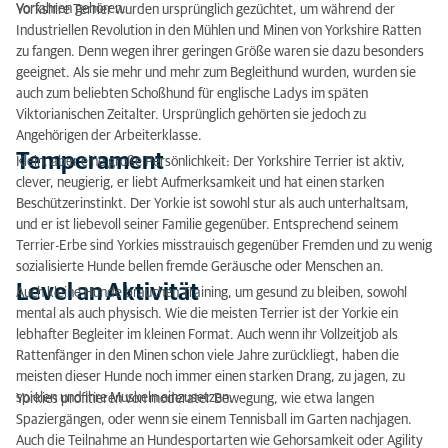
Vorfahren gehören.
Yorkshire Terrier wurden ursprünglich gezüchtet, um während der
Industriellen Revolution in den Mühlen und Minen von Yorkshire Ratten
Training
zu fangen. Denn wegen ihrer geringen Größe waren sie dazu besonders
geeignet. Als sie mehr und mehr zum Begleithund wurden, wurden sie
Größe und Gewicht
auch zum beliebten Schoßhund für englische Ladys im späten
Viktorianischen Zeitalter. Ursprünglich gehörten sie jedoch zu
Farbe
Angehörigen der Arbeiterklasse.
Besonderheiten der Rasse
Temperament
Klein, aber eine große Persönlichkeit: Der Yorkshire Terrier ist aktiv,
clever, neugierig, er liebt Aufmerksamkeit und hat einen starken
Erbkrankheiten
Beschützerinstinkt. Der Yorkie ist sowohl stur als auch unterhaltsam,
und er ist liebevoll seiner Familie gegenüber. Entsprechend seinem
Futter
Terrier-Erbe sind Yorkies misstrauisch gegenüber Fremden und zu wenig
sozialisierte Hunde bellen fremde Geräusche oder Menschen an.
Typ
Level an Aktivität
Auch kleine Hunde brauchen Training, um gesund zu bleiben, sowohl
mental als auch physisch. Wie die meisten Terrier ist der Yorkie ein
Fünf Fakten über den Yorkshire Terrier
lebhafter Begleiter im kleinen Format. Auch wenn ihr Vollzeitjob als
Rattenfänger in den Minen schon viele Jahre zurückliegt, haben die
meisten dieser Hunde noch immer einen starken Drang, zu jagen, zu
spielen und ihre Muskeln einzusetzen.
Yorkies profitieren von moderater Bewegung, wie etwa langen
Spaziergängen, oder wenn sie einem Tennisball im Garten nachjagen.
Auch die Teilnahme an Hundesportarten wie Gehorsamkeit oder Agility