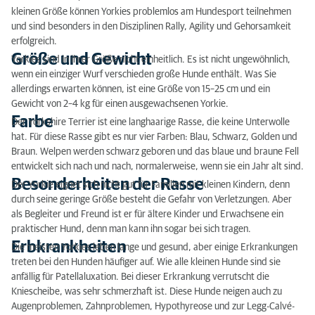
kleinen Größe können Yorkies problemlos am Hundesport teilnehmen
und sind besonders in den Disziplinen Rally, Agility und Gehorsamkeit
erfolgreich.
Größe und Gewicht
Yorkies sind in ihrer Größe nicht einheitlich. Es ist nicht ungewöhnlich,
wenn ein einziger Wurf verschieden große Hunde enthält. Was Sie
allerdings erwarten können, ist eine Größe von 15–25 cm und ein
Gewicht von 2–4 kg für einen ausgewachsenen Yorkie.
Farbe
Der Yorkshire Terrier ist eine langhaarige Rasse, die keine Unterwolle
hat. Für diese Rasse gibt es nur vier Farben: Blau, Schwarz, Golden und
Braun. Welpen werden schwarz geboren und das blaue und braune Fell
entwickelt sich nach und nach, normalerweise, wenn sie ein Jahr alt sind.
Besonderheiten der Rasse
Der Yorkie eignet sich nicht gut für Familien mit kleinen Kindern, denn
durch seine geringe Größe besteht die Gefahr von Verletzungen. Aber
als Begleiter und Freund ist er für ältere Kinder und Erwachsene ein
praktischer Hund, denn man kann ihn sogar bei sich tragen.
Erbkrankheiten
Die meisten Yorkies leben lange und gesund, aber einige Erkrankungen
treten bei den Hunden häufiger auf. Wie alle kleinen Hunde sind sie
anfällig für Patellaluxation. Bei dieser Erkrankung verrutscht die
Kniescheibe, was sehr schmerzhaft ist. Diese Hunde neigen auch zu
Augenproblemen, Zahnproblemen, Hypothyreose und zur Legg-Calvé-