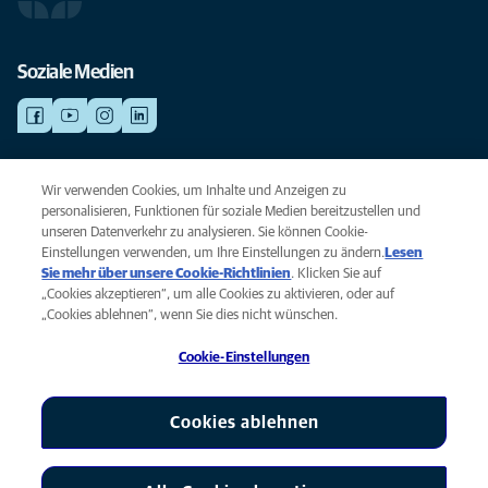
Soziale Medien
NOTDIENSTE
Wir verwenden Cookies, um Inhalte und Anzeigen zu
Finden Sie hier Standorte mit Notfall-Service. Weil Ihr Tier die beste
personalisieren, Funktionen für soziale Medien bereitzustellen und
Versorgung verdient.
unseren Datenverkehr zu analysieren. Sie können Cookie-
Einstellungen verwenden, um Ihre Einstellungen zu ändern.
Lesen
Sie mehr über unsere Cookie-Richtlinien
(opens in a new tab)
. Klicken Sie auf
Privacy
„Cookies akzeptieren“, um alle Cookies zu aktivieren, oder auf
Legal
„Cookies ablehnen“, wenn Sie dies nicht wünschen.
Cookie notice
Cookie-Einstellungen
Accessibility
Global Human Rights
AniCura ist eine Tochtergesellschaft von Mars, Inc © 2026
Cookies ablehnen