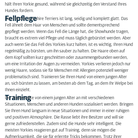
hält Ihren Yorkie gesund, während sie gleichzeitig den Verstand Ihres
Hundes fordern.
Fellpflege
Das Fell des Yorkshire Terriers ist lang, seidig und komplett glatt. Das
Fell ähnelt dem Haar von Menschen und sollte dementsprechend
gepflegt werden. Wenn das Fell die Länge hat, die Showhunde tragen,
braucht es extrem viel Pflege und muss täglich gebürstet werden. Aber
auch wenn Sie das Fell des Yorkies kurz halten, ist es wichtig, Ihren Hund
regelmäßig zu bürsten, um ihn sauber zu halten. Die Haare oben auf
dem Kopf sollten kurz geschnitten oder zusammengebunden werden,
um eine Irritation der Augen zu vermeiden. Yorkies verlieren jedoch nur
wenig Haare, sodass sie für Menschen mit Allergien potenziell weniger
problematisch sind. Trainieren Sie Ihren Hund von einem jungen Alter
an, sich bürsten zu lassen, am besten ab dem Tag, an dem Ihr Welpe bei
Ihnen einzieht.
Training
Der Yorkie sollte von einem jungen Alter an mit verschiedenen
Situationen, Menschen und anderen Hunden sozialisiert werden. Bringen
Sie Ihren Hund langsam in neue Situationen und immer in einer ruhigen
und positiven Atmosphäre. Die Rasse liebt ihre Besitzer und will sie
gerne zufriedenstellen. Zudem sind die Hunde sehr intelligent. Die
meisten Yorkies reagieren gut auf Training, denn sie mögen die
Aufmerksamkeit, die sie für erlernte Tricks bekommen. Trotz ihrer