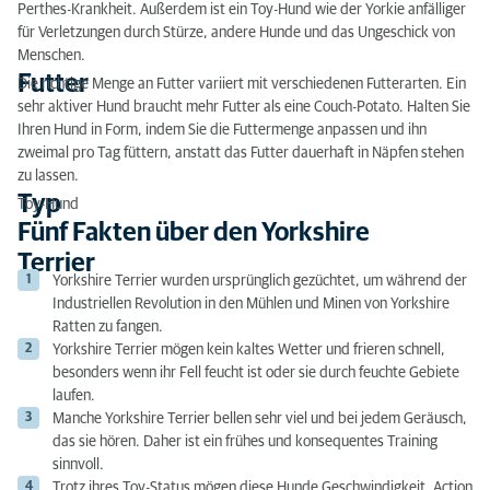
Perthes-Krankheit. Außerdem ist ein Toy-Hund wie der Yorkie anfälliger
für Verletzungen durch Stürze, andere Hunde und das Ungeschick von
Menschen.
Futter
Die richtige Menge an Futter variiert mit verschiedenen Futterarten. Ein
sehr aktiver Hund braucht mehr Futter als eine Couch-Potato. Halten Sie
Ihren Hund in Form, indem Sie die Futtermenge anpassen und ihn
zweimal pro Tag füttern, anstatt das Futter dauerhaft in Näpfen stehen
zu lassen.
Typ
Toy-Hund
Fünf Fakten über den Yorkshire
Terrier
Yorkshire Terrier wurden ursprünglich gezüchtet, um während der
Industriellen Revolution in den Mühlen und Minen von Yorkshire
Ratten zu fangen.
Yorkshire Terrier mögen kein kaltes Wetter und frieren schnell,
besonders wenn ihr Fell feucht ist oder sie durch feuchte Gebiete
laufen.
Manche Yorkshire Terrier bellen sehr viel und bei jedem Geräusch,
das sie hören. Daher ist ein frühes und konsequentes Training
sinnvoll.
Trotz ihres Toy-Status mögen diese Hunde Geschwindigkeit, Action