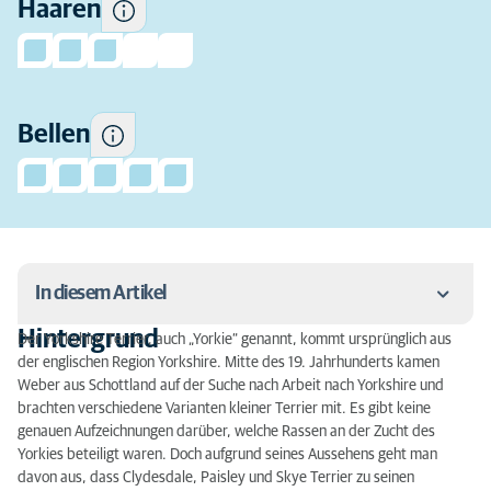
Haaren
Bellen neigt.
Bellen
In diesem Artikel
Hintergrund
Der Yorkshire Terrier, auch „Yorkie“ genannt, kommt ursprünglich aus
Hintergrund
der englischen Region Yorkshire. Mitte des 19. Jahrhunderts kamen
Weber aus Schottland auf der Suche nach Arbeit nach Yorkshire und
Temperament
brachten verschiedene Varianten kleiner Terrier mit. Es gibt keine
genauen Aufzeichnungen darüber, welche Rassen an der Zucht des
Level an Aktivität
Yorkies beteiligt waren. Doch aufgrund seines Aussehens geht man
davon aus, dass Clydesdale, Paisley und Skye Terrier zu seinen
Fellpflege