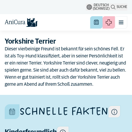
DEUTSCH
SUCHE
(SCHWEIZ)
Yorkshire Terrier
Dieser vierbeinige Freund ist bekannt für sein schönes Fell. Er
ist als Toy-Hund klassifiziert, aber in seiner Persönlichkeit ist
Jeder Hund ist ein
er ein reiner Terrier. Yorkshire Terrier sind clever, neugierig und
Einige Hunde neigen dazu,
Individuum. Seine
spielen gerne. Sie sind aber auch dafür bekannt, viel zu bellen.
Kindern gegenüber
Eigenschaften unterscheiden
Wenn er gut trainiert ist, rollt sich der Yorkshire Terrier auch
verspielter und geselliger zu
sich auch innerhalb der Rasse
gerne am Abend auf Ihrem Schoß zusammen.
sein und dem Verhalten von
Kindern gegenüber toleranter
zu sein als andere.
SCHNELLE FAKTEN