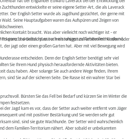
 Offenbar hat der Engländer Edward Laverack bei der Entwicklung der
 Zuchthunden entwickelte er seine eigene Setter-Art, die als Laverack
etter. Der English Setter wurde als Jagdhund gezüchtet, der gerne mit
 im Wald. Seine Hauptaufgaben waren das Aufspüren und Zeigen von
ildschweinen.
hlichen Kontakt braucht. Was aber vielleicht noch wichtiger ist – er
ers gerecht werden, ist er auch ein ruhiger und liebevoller Haushund.
ner Toleranz und Geduld passt er meistens gut zu Familien mit Kindern oder
st, der jagt oder einen großen Garten hat. Aber mit viel Bewegung wird
 Hunderasse entscheiden. Denn der English Setter benötigt sehr viel
ten Sie Ihrem Hund physisch herausfordernde Aktivitäten bieten.
chkeit dazu haben. Aber solange Sie auch andere Wege finden, Ihrem
ern, sind Sie auf der sicheren Seite. Die Rasse ist ein wahrer Star bei
nspruchsvoll. Bürsten Sie das Fell bei Bedarf und kürzen Sie im Winter die
umpen festsetzen.
ei der Jagd kam es vor, dass der Setter auch weiter entfernt vom Jäger
r konsequent und mit positiver Bestärkung und Sie werden sehr gut
erksam sind, sind sie gute Wachhunde. Der Setter wird wahrscheinlich
and dem Familien-Territorium nähert. Aber sobald er unbekannten