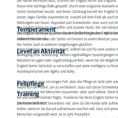
der Name vermuten lässt, stammt der English Setter aus England.
Temperament
Rasse eine wichtige Rolle gespielt. Durch eine sorgsame Auswahl an
Setter bezeichnet wurde. Auf dieser Züchtung beruht der English S
Level an Aktivität
seiner Jäger-Familie zusammen ist, sowohl auf dem Feld als auch
Wildvögeln wie Fasan, Rapswild und Schneehuhn, aber auch von W
Fellpflege
Der English Setter ist ein sanfter und sozialer Hund, der viel mensc
Temperament
braucht viel Bewegung. Wenn Sie den Bedürfnissen des English Sett
Der English Setter ist loyal zu seinen Familienmitgliedern. Mit sei
Training
anderen Haustieren.
Unbestritten ist, dass der Setter am besten zu einem Besitzer pas
der Setter auch in anderen Umgebungen glücklich.
Größe und Gewicht
Wenn Sie keine aktive Person sind, sollten Sie sich für eine andere
Level an Aktivität
Bewegung bzw. Auslastung. Neben regelmäßigen Spaziergängen soll
Farbe
Natürlich ist jagen oder Jagdtraining perfekt, wenn Sie die Mögli
English Setter Aktivität zu verschaffen und seine Intelligenz zu ford
Besonderheiten der Rasse
Hundesportarten wie Agility und Rally.
Erbkrankheiten
Die Rasse hat zwar ein langes Fell, aber die Pflege ist nicht sehr a
Fellpflege
Haare um die Pfoten, um zu verhindern, dass sich daran Schneekl
Futter
Er arbeitet gut mit Menschen zusammen, aber auch alleine. Denn b
Training
lief und seinem Instinkt folgte. Trainieren Sie Ihren English Sette
Art
zusammenarbeiten.
Die Rasse bellt nicht besonders viel, aber da die Hunde sehr aufm
bellen, wenn er Sie darauf aufmerksam machen will, dass sich jem
Fünf Fakten über den English Setter
Menschen vorgestellt wird, ist er sehr freundlich.