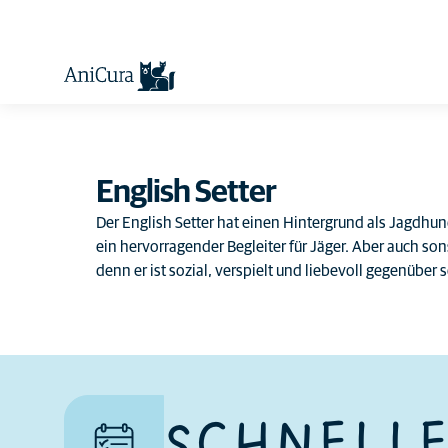
English Setter
Der English Setter hat einen Hintergrund als Jagdhun
ein hervorragender Begleiter für Jäger. Aber auch sonst
denn er ist sozial, verspielt und liebevoll gegenübe
Einige Hunde neigen dazu,
Kindern gegenüber
verspielter und geselliger zu
sein und dem Verhalten von
Kindern gegenüber toleranter
SCHNELLE
zu sein als andere.