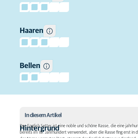
Wie häufig diese Rasse zum
Haaren
Bellen neigt.
Bellen
In diesem Artikel
Der English Setter ist eine noble und schöne Rasse, die eine jahrh
Hintergrund
bereits im 18. Jahrhundert verwendet, aber die Rasse fing erst in 
Hintergrund