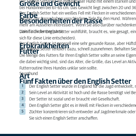
Der English Setter ist ein mittelgroßer Hund mit einem starken un
Größe und Gewicht
bei Hündinnen bei 61–65 cm. Das Gewicht liegt zwischen 20 und 36
Der English Setter hat ein weißes Fell mit Flecken in verschiedene
Farbe
Züchter der Rasse haben verschiedene Ziele für den Hund. Während
Besonderheiten der Rasse
mehr am Aussehen interessiert. Wenn Sie also darüber nachdenken,
Linie für Sie besser passt.
Damit sich der English Setter wohlfühlt, braucht es, wie gesagt, ei
sich für diese Linie entscheiden).
Der English Setter ist generell eine sehr gesunde Rasse, aber Hüft
Erbkrankheiten
Der English Setter tendiert dazu, schnell zuzunehmen. Behalten Si
Futter
Die Menge des Futters für Ihren English Setter sollte an seine Ei
die dabei wichtig sind, sind das Alter, die Größe, das Level an Akt
Futterroutine Ihres Hundes unklar sein sollte.
Sporthund
Art
Fünf Fakten über den English Setter
Der English Setter wurde in England für die Jagd entwickelt,
Sein Level an Aktivität ist hoch und die Rasse benötigt viel 
Der Setter ist sozial und er braucht viel Gesellschaft.
Den English Setter gibt es in Weiß mit Flecken in verschiede
Züchter konzentrieren sich entweder auf Jagdmerkmale oder a
Sie sich einen English Setter anschaffen.