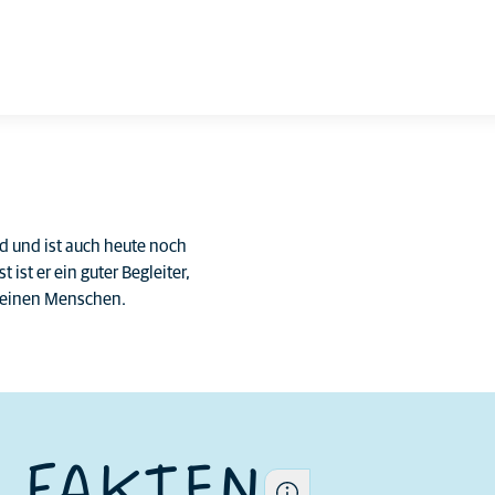
d und ist auch heute noch
 ist er ein guter Begleiter,
Jeder Hund ist ein
r seinen Menschen.
Individuum. Seine
Eigenschaften unterscheiden
sich auch innerhalb der Rasse
 FAKTEN