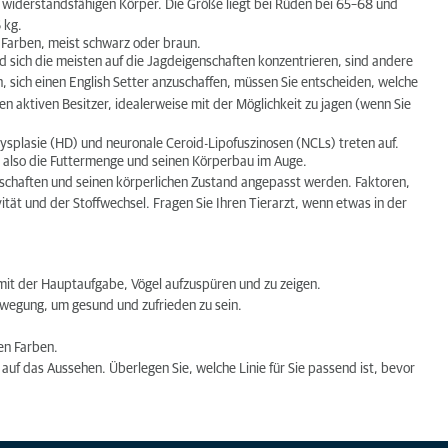
d widerstandsfähigen Körper. Die Größe liegt bei Rüden bei 65–68 und
 kg.
n Farben, meist schwarz oder braun.
 sich die meisten auf die Jagdeigenschaften konzentrieren, sind andere
 sich einen English Setter anzuschaffen, müssen Sie entscheiden, welche
nen aktiven Besitzer, idealerweise mit der Möglichkeit zu jagen (wenn Sie
dysplasie (HD) und neuronale Ceroid-Lipofuszinosen (NCLs) treten auf.
e also die Futtermenge und seinen Körperbau im Auge.
genschaften und seinen körperlichen Zustand angepasst werden. Faktoren,
ivität und der Stoffwechsel. Fragen Sie Ihren Tierarzt, wenn etwas in der
 mit der Hauptaufgabe, Vögel aufzuspüren und zu zeigen.
Bewegung, um gesund und zufrieden zu sein.
nen Farben.
uf das Aussehen. Überlegen Sie, welche Linie für Sie passend ist, bevor