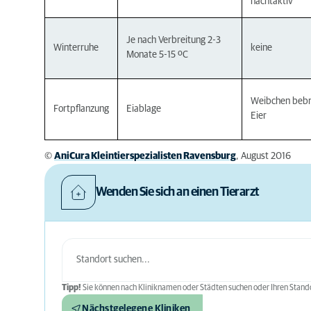
nachtaktiv
Je nach Verbreitung 2-3
Winterruhe
keine
Monate 5-15 ºC
Weibchen bebr
Fortpflanzung
Eiablage
Eier
©
AniCura Kleintierspezialisten Ravensburg
, August 2016
Wenden Sie sich an einen Tierarzt
Tipp!
Sie können nach Kliniknamen oder Städten suchen oder Ihren Stando
Nächstgelegene Kliniken