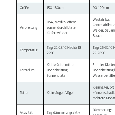
Größe
150-180cm
90-120 cm
Westafrika,
USA, Mexiko; offene,
Zentralafrika; 
Verbreitung
sonnendurchflutete
Wälder, Savan
Kiefernwälder
Busch
Tag: 22-28ºC Nacht: 18-
Tag: 26-32ºC N
Temperatur
22ºC
22-26ºC
Kletteräste, milde
Stabiler Klette
Terrarium
Bodenheizung,
Bodenheizung l
Sonnenplatz
Wasserbehälte
Kleinnager, oft
Futter
Kleinsäuger, Vögel
können schadl
mehrere Monat
Dämmerungs-
Aktivität
Tag-dämmerungsaktiv