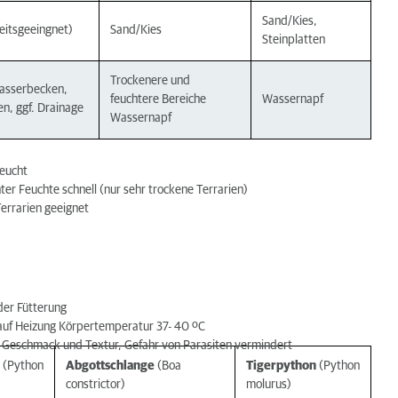
Sand/Kies,
keitsgeeingnet)
Sand/Kies
Steinplatten
Trockenere und
asserbecken,
feuchtere Bereiche
Wassernapf
gen, ggf. Drainage
Wassernapf
feucht
er Feuchte schnell (nur sehr trockene Terrarien)
errarien geeignet
der Fütterung
auf Heizung Körpertemperatur 37- 40 ºC
h, Geschmack und Textur, Gefahr von Parasiten vermindert
(Python
Abgottschlange
(Boa
Tigerpython
(Python
constrictor)
molurus)