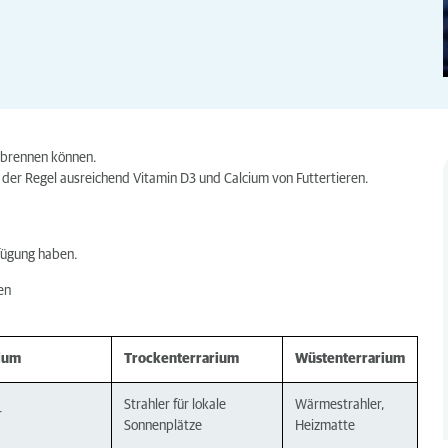
erbrennen können.
 der Regel ausreichend Vitamin D3 und Calcium von Futtertieren.
rfügung haben.
en
ium
Trockenterrarium
Wüstenterrarium
Strahler für lokale
Wärmestrahler,
r
Sonnenplätze
Heizmatte