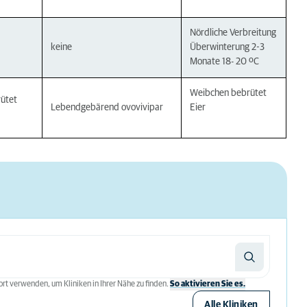
Nördliche Verbreitung
keine
Überwinterung 2-3
Monate 18- 20 ºC
Weibchen bebrütet
ütet
Lebendgebärend ovovivipar
Eier
rt verwenden, um Kliniken in Ihrer Nähe zu finden.
So aktivieren Sie es.
Alle Kliniken