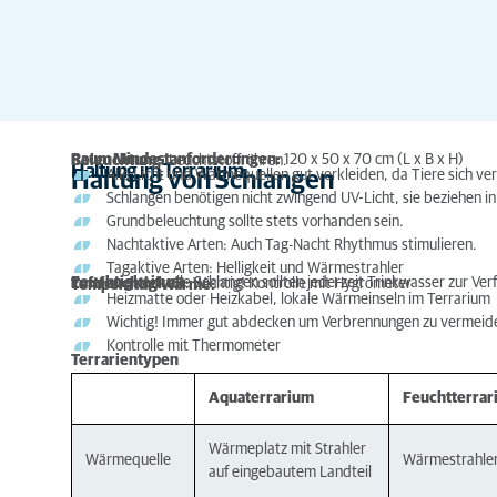
Raum Mindestanforderungen:
120 x 50 x 70 cm (L x B x H)
Beleuchtung:
Leuchtstoffröhren.
Haltung im Terrarium
Haltung von Schlangen
Alle Licht und Wärmequellen gut verkleiden, da Tiere sich v
Schlangen benötigen nicht zwingend UV-Licht, sie beziehen in
Grundbeleuchtung sollte stets vorhanden sein.
Nachtaktive Arten: Auch Tag-Nacht Rhythmus stimulieren.
Tagaktive Arten: Helligkeit und Wärmestrahler
Feuchtigkeit:
alle Schlangen sollten jederzeit Trinkwasser zur Ve
Luftfeuchtigkeit
: Wichtig! Kontrolle mit Hygrometer
Temperatur/Wärme:
Heizmatte oder Heizkabel, lokale Wärmeinseln im Terrarium
Wichtig! Immer gut abdecken um Verbrennungen zu vermeid
Kontrolle mit Thermometer
Terrarientypen
Aquaterrarium
Feuchtterrar
Wärmeplatz mit Strahler
Wärmequelle
Wärmestrahle
auf eingebautem Landteil