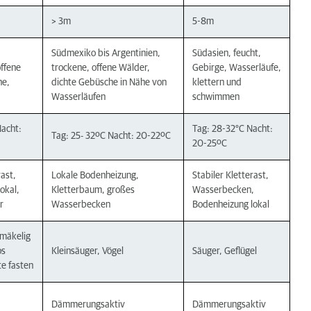
> 3m
5-8m
Südmexiko bis Argentinien,
Südasien, feucht,
offene
trockene, offene Wälder,
Gebirge, Wasserläufe,
ne,
dichte Gebüsche in Nähe von
klettern und
Wasserläufen
schwimmen
acht:
Tag: 28-32°C Nacht:
Tag: 25- 32ºC Nacht: 20-22ºC
20-25ºC
rast,
Lokale Bodenheizung,
Stabiler Kletterast,
okal,
Kletterbaum, großes
Wasserbecken,
r
Wasserbecken
Bodenheizung lokal
 mäkelig
os
Kleinsäuger, Vögel
Säuger, Geflügel
e fasten
Dämmerungsaktiv
Dämmerungsaktiv