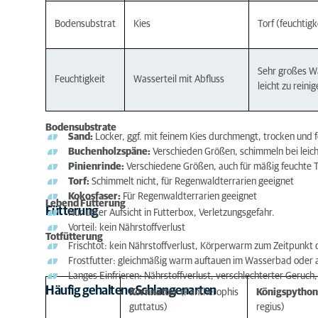
Bodensubstrat
Kies
Torf (feuchtig
Sehr großes W
Feuchtigkeit
Wasserteil mit Abfluss
leicht zu reini
Bodensubstrate
Sand:
Locker, ggf. mit feinem Kies durchmengt, trocken und 
Buchenholzspäne:
Verschieden Größen, schimmeln bei leicht
Pinienrinde:
Verschiedene Größen, auch für mäßig feuchte T
Torf:
Schimmelt nicht, für Regenwaldterrarien geeignet
Kokosfaser:
Für Regenwaldterrarien geeignet
Lebend Fütterung
Fütterung
Nur unter Aufsicht in Futterbox, Verletzungsgefahr.
Vorteil: kein Nährstoffverlust
Totfütterung
Frischtot: kein Nährstoffverlust, Körperwarm zum Zeitpunkt 
Frostfutter: gleichmäßig warm auftauen im Wasserbad oder 
Langes Einfrieren: Nährstoffverlust, verschlechterter Geruc
Häufig gehaltene Schlangenarten
Kornnatter
(Pantherophis
Königspython
guttatus)
regius)