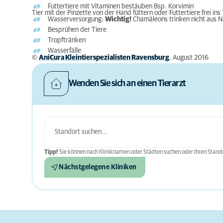
Futtertiere mit Vitaminen bestäuben Bsp. Korvimin
Tier mit der Pinzette von der Hand füttern oder Futtertiere frei in
Wasserversorgung:
Wichtig!
Chamäleons trinken nicht aus N
Besprühen der Tiere
Tropftränken
Wasserfälle
©
AniCura Kleintierspezialisten Ravensburg
, August 2016
Wenden Sie sich an einen Tierarzt
Tipp!
Sie können nach Kliniknamen oder Städten suchen oder Ihren Stando
Nächstgelegene Kliniken