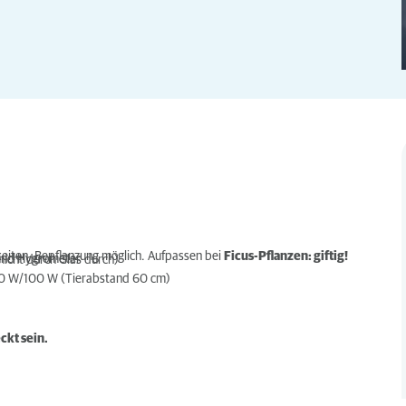
hkeiten, Bepflanzung möglich. Aufpassen bei
Ficus-Pflanzen: giftig!
und Hygrometer
icht durch Glas durch)
60 W/100 W (Tierabstand 60 cm)
ckt sein.