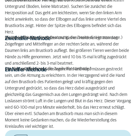
durchzuführen, da in solchen Fällen das Tier nicht mehr atmet.
Das zu behandelnde Tier liegt auf der rechten Seite auf einem festen
Untergrund (Boden, keine Matratze). Suchen Sie zunächst die
Herzposition auf. Das geht am leichtesten, wenn Sie den linken Arm
leicht anwinkeln, so dass der Ellbogen auf das linke untere Viertel des
Brustkorbs zeigt. Hinter der Spitze des Ellbogens befindet sich das
Herz.
(Erster Helfer übernimmt Beatmung, der Zweite die Herzmassage.)
Zweihelfer-Methode
Bei kleinen Tieren, wie Katzen und kleinen Hunden, legt man den
Zeigefinger und Mittelfinger an der rechten Seite an, während der
Daumen links am Brustkorb aufliegt. Bei größeren Tieren werden beide
Hände zu Hilfe genommen. Jetzt wird 10 bis 15-mal kräftig zugedrückt
und anschließend 2- bis 3-mal beatmet.
(Ist nicht so effektiv wie die Zweihelfer-Methode.)
Einhelfer-Methode
Das Tier auf die rechte Seite legen. Hals und Kopf müssen gestreckt
sein, um die Atmung zu erleichtern. In der Herzgegend wird die Hand
auf den Brustkorb des Patienten gelegt und kräftig gegen den
Untergrund gedrückt, so dass das Herz dabei ausgedrückt und
gleichzeitig das Gasgemisch aus den Lungen gedrängt wird. Nach dem
Loslassen strömt Luft in die Lungen und Blut in das Herz. Dieser Vorgang
wird 60-100-mal pro Minute wiederholt, bis das Herz erneut schlägt.
Über einen evtl. Schaden am Brustkorb muss man sich in diesem
Moment keine Gedanken machen, da die Wiederherstellung des
Kreislaufes viel wichtiger ist.