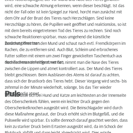
Herzmassage
wird, eine schwache Atmung erkennen, wenn dieser beschlägt. Ist das
nicht der Fall oder ist kein Spiegel zur Hand, horcht man zunächst mit
dem Ohr auf der Brust des Tieres nach Herzschlägen. Sind keine
Herzschläge zu hören, die Pupillen weit geöffnet und reaktionslos, so ist
mit dem bereits eingetretenen Tod des Tieres zu rechnen. Sind noch
schwache Reaktionen spürbar, muss umgehend die künstliche
Beatmung einsetzen.
Zunächst öffnet man den Mund und schaut nach evtl. Fremdkörpern im
Rachen, die zu entfernen sind. Auch Blut, Schleim und erbrochenes
Futter sollten mit einem um zwei Finger gewickelten Taschentuch aus
dem Rachenraum entfernt werden.
Nachdem man tief eingeatmet hat, nimmt man die Nase des Tieres
zwischen die Lippen und atmet kontrolliert aus. Der Mund des Tieres
bleibt geschlossen. Beim Ausblasen des Atems ist darauf zu achten,
dass sich der Brustkorb des Tieres hebt. Dieser Vorgang wird sechs- bis
zehnmal in der Minute wiederholt, solange, bis das Tier wieder
Puls
selbstständig atmet.
Der Puls lässt sich bei Hund und Katze am leichtesten an der Innenseite
des Oberschenkels fühlen, wenn ein leichter Druck gegen den
Oberschenkelknochen ausgeübt wird. Die Beinschlagader wird durch
diese Maßnahme gestaut, der Druck erhöht sich im Blutgefäß, und die
Pulswelle wird spürbar. Es sollte dennoch darauf geachtet werden, dass
kein zu starker Druck beim Ertasten ausgeübt wird, da im Schock der