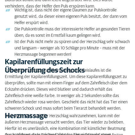
Blutdruck abfällt und dann leicht abgedrückt wird. Dies würde
verhindern, dass der Helfer den Puls erspüren kann.
Wichtig ist, dass nicht der eigene Daumen zur Pulskontrolle
genutzt wird, da dieser einen eigenen Puls besitzt, der dann vom
Helfer erspürt wird.
Die Pulskontrolle muss der interessierte Helfer an gesunden Tieren
üben, da es sonst im Ernstfall kaum gelingen wird.
Ist der Puls nicht mehr zu spüren und der Herzschlag sehr schwach
und langsam – weniger als 10 Schläge pro Minute – muss mit der
Herzmassage begonnen werden!
Kapilarenfüllungszeit zur
Überprüfung des Schocks
Eine weitere Methode zur Überprüfung des Kreislaufes ist die
Ermittlung der Kapilarenfüllungszeit. Um diese Kapilarenfüllungszet zu
überprüfen, sollte man mit einem Finger auf dem Zahnfleisch über dem
Eckzahn drücken. Dieses wird blutleer und dadurch erhält das
Zahnfleisch eine weiße Farbe. In weniger als 2 Sekunden sollte das
Zahnfleisch wieder rosa werden. Geschieht das nicht hat das Tier einen
schweren Schock und muss sofort beim Tierarzt behandelt werden.
Herzmassage
Sind weder Puls noch der Herzschlag wahrzunehmen, kann mit der
äußeren Herzmassage versucht werden, das Tier wieder zu beleben.
Hierfür ist es unerlässlich, eine Kombination mit künstlicher Beatmung