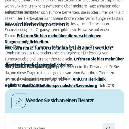
sich nicht erklären kann. Ein Tierarztbesuch ist unbedingt zu empfehlen,
wenn unklare Krankheitssymptome über mehrere Tage anhalten oder
sich verschlimmern.
Am leichtesten lassen sich Tumore bemerken, die in oder unter der Haut
sitzen. Der Tierbesitzer kann kleine Knoten oder Verhärtungen ertasten.
Eine gründliche klinische Untersuchung des ganzen Tieres unter
Wie wird Krebs diagnostiziert?
Einbeziehung aller Organsysteme gibt erste Hinweise auf einen
Tumor.
Erfahren Sie hier mehr über die verschiedenen
Diagnosemöglichkeiten.
Eine Therapie bei Tumorerkrankungen kann je nach Tumorart eine
Wie kann eine Tumorerkrankung therapiert werden?
Kombination aus Chemotherapie, chirurgischer Entfernung von
Tumorgewebe und Strahlentherapie sein.
Erfahren Sie hier mehr über
Entscheidung
die einzelnen Therapiemöglichkeiten.
Hier gibt es kein allgemein gültiges ja oder nein. Ihr Tierarzt ist für Sie
da, um diese Frage mit ihnen gemeinsam zum Wohl ihres Tieres zu
besprechen, zu beraten und aufzuklären.
© Frau Dr. Alexandra Rose, Dipl. ACVIM,
AniCura Tierklinik
Hollabrunn
, Oktober 2016
ergänzt ©
AniCura Kleintierspezialisten Ravensburg
, Juli 2018
Wenden Sie sich an einen Tierarzt