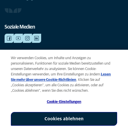
Soziale Medien
NOTDIENSTE
Wir verwenden Cookies, um Inhalte und Anzeigen zu
Finden Sie hier Standorte mit Notfall-Service. Weil Ihr Tier die beste
personalisieren, Funktionen für soziale Medien bereitzustellen und
Versorgung verdient.
unseren Datenverkehr zu analysieren. Sie können Cookie-
Einstellungen verwenden, um Ihre Einstellungen zu ändern.
Lesen
Sie mehr über unsere Cookie-Richtlinien
(opens in a new tab)
. Klicken Sie auf
Privacy
„Cookies akzeptieren“, um alle Cookies zu aktivieren, oder auf
Legal
„Cookies ablehnen“, wenn Sie dies nicht wünschen.
Cookie notice
Cookie-Einstellungen
Accessibility
Global Human Rights
AniCura ist eine Tochtergesellschaft von Mars, Inc © 2026
Cookies ablehnen