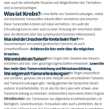
aber auch die individuelle Situation und Möglichkeiten des Tierhalters
sind zu berücksichtigen.
Was ist Krebs?
Krebs ist ein Überbegriff für eine Reihe von Tumorerkrankungen, wobei
sich bestimmte Tumorzellen unkontrolliert vermehren und entarten.
Diese Tumorzellen können sich lokal vermehren. Im Laufe der
Erkrankung kann es aber auch zu einer Streuung der entarteten Zellen
über die Blutbahn oder das Lymphsystem kommen (Metastasen).
Als Auslöser von Tumorerkrankungen wird ein komplexes
Was sind die Ursachen für Krebs beim Tier?
Zusammenspiel von sowohl genetischen Faktoren als auch
Umwelteinflüssen.
Erfahren Sie hier mehr über die mögichen
Ursachen.
Ein Tumor kann prinzipiell in jedem Organ oder Gewebe des Körpers
Wie entsteht ein Tumor?
entstehen und bös- oder gutartige Eigenschaften entwickeln.
Lesen Sie
hier mehr über Tumorentstehung und Metastasenbildung.
Die Symptome einer Tumorerkrankung sind in der Regel unspezifisch
Wie zeigen sich Tumorerkrankungen?
und variieren, genauso wie es eine Vielzahl von verschiedenen Tumoren
und Tumorerkrankungen gibt. Häufig gleichen die Symptome denen
anderer Krankheitsbilder. Es ist also für den Laien sehr schwer, eine
Tumorerkrankung zu erkennen, insbesondere dann wenn innere Organe
betroffen sind.
Oft beobachtet der Tierbesitzer nur allgemeine Krankheitszeichen z.B.
Mattigkeit, Gewichtsverlust, Fressunlust oder auch Lahmheiten, die er