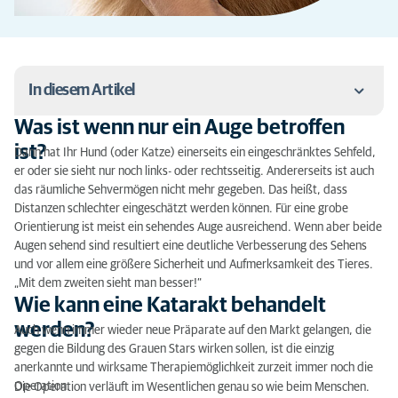
In diesem Artikel
Was ist wenn nur ein Auge betroffen
Was ist wenn nur ein Auge betroffen ist?
ist?
Dann hat Ihr Hund (oder Katze) einerseits ein eingeschränktes Sehfeld,
er oder sie sieht nur noch links- oder rechtsseitig. Andererseits ist auch
Wie kann eine Katarakt behandelt werden?
das räumliche Sehvermögen nicht mehr gegeben. Das heißt, dass
Distanzen schlechter eingeschätzt werden können. Für eine grobe
Warum eine Kunstlinse?
Orientierung ist meist ein sehendes Auge ausreichend. Wenn aber beide
Augen sehend sind resultiert eine deutliche Verbesserung des Sehens
Prognose und Komplikationen
und vor allem eine größere Sicherheit und Aufmerksamkeit des Tieres.
Was ist nach der Operation?
„Mit dem zweiten sieht man besser!“
Wie kann eine Katarakt behandelt
Wann kann mein Hund/ meine Katze wieder sehen?
werden?
Auch wenn immer wieder neue Präparate auf den Markt gelangen, die
gegen die Bildung des Grauen Stars wirken sollen, ist die einzig
Was passiert wenn ich die Operation nicht
anerkannte und wirksame Therapiemöglichkeit zurzeit immer noch die
durchführen lasse?
Operation.
Die Operation verläuft im Wesentlichen genau so wie beim Menschen.