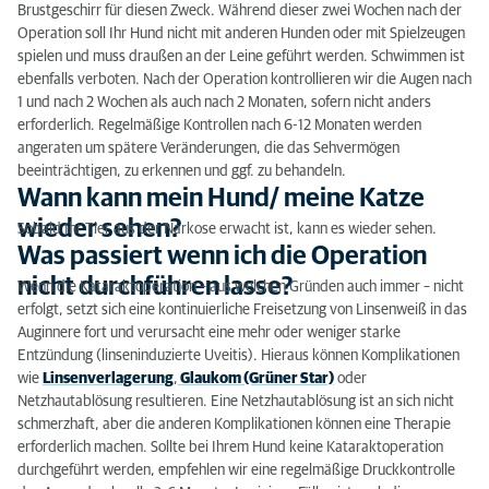
Brustgeschirr für diesen Zweck. Während dieser zwei Wochen nach der
Operation soll Ihr Hund nicht mit anderen Hunden oder mit Spielzeugen
spielen und muss draußen an der Leine geführt werden. Schwimmen ist
ebenfalls verboten. Nach der Operation kontrollieren wir die Augen nach
1 und nach 2 Wochen als auch nach 2 Monaten, sofern nicht anders
erforderlich. Regelmäßige Kontrollen nach 6-12 Monaten werden
angeraten um spätere Veränderungen, die das Sehvermögen
beeinträchtigen, zu erkennen und ggf. zu behandeln.
Wann kann mein Hund/ meine Katze
wieder sehen?
Sobald Ihr Tier aus der Narkose erwacht ist, kann es wieder sehen.
Was passiert wenn ich die Operation
nicht durchführen lasse?
Wenn die Kataraktoperation – aus welchen Gründen auch immer – nicht
erfolgt, setzt sich eine kontinuierliche Freisetzung von Linsenweiß in das
Auginnere fort und verursacht eine mehr oder weniger starke
Entzündung (linseninduzierte Uveitis). Hieraus können Komplikationen
wie
Linsenverlagerung
,
Glaukom (Grüner Star)
oder
Netzhautablösung resultieren. Eine Netzhautablösung ist an sich nicht
schmerzhaft, aber die anderen Komplikationen können eine Therapie
erforderlich machen. Sollte bei Ihrem Hund keine Kataraktoperation
durchgeführt werden, empfehlen wir eine regelmäßige Druckkontrolle