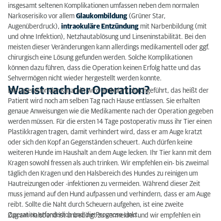
insgesamt seltenen Komplikationen umfassen neben dem normalen
Narkoserisiko vor allem
Glaukombildung
(Grüner Star,
Augenüberdruck),
intraokuläre Entzündung
mit Narbenbildung (mit
und ohne Infektion), Netzhautablösung und Linseninstabilität. Bei den
meisten dieser Veränderungen kann allerdings medikamentell oder ggf.
chirurgisch eine Lösung gefunden werden. Solche Komplikationen
können dazu führen, dass die Operation keinen Erfolg hatte und das
Sehvermögen nicht wieder hergestellt werden konnte.
Was ist nach der Operation?
Die Operation der Katarakt wird ambulant durchgeführt, das heißt der
Patient wird noch am selben Tag nach Hause entlassen. Sie erhalten
genaue Anweisungen wie die Medikamente nach der Operation gegeben
werden müssen. Für die ersten 14 Tage postoperativ muss ihr Tier einen
Plastikkragen tragen, damit verhindert wird, dass er am Auge kratzt
oder sich den Kopf an Gegenständen scheuert. Auch dürfen keine
weiteren Hunde im Haushalt an dem Auge lecken. Ihr Tier kann mit dem
Kragen sowohl fressen als auch trinken. Wir empfehlen ein- bis zweimal
täglich den Kragen und den Halsbereich des Hundes zu reinigen um
Hautreizungen oder -infektionen zu vermeiden. Während dieser Zeit
muss jemand auf den Hund aufpassen und verhindern, dass er am Auge
reibt. Sollte die Naht durch Scheuern aufgehen, ist eine zweite
Operation erforderlich und die Prognose sinkt.
Zug am Halsband ist unbedingt zu vermeiden und wir empfehlen ein