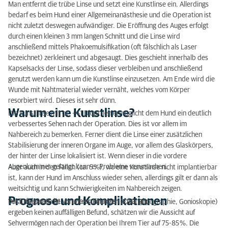
Man entfernt die trübe Linse und setzt eine Kunstlinse ein. Allerdings
bedarf es beim Hund einer Allgemeinanästhesie und die Operation ist
nicht zuletzt deswegen aufwändiger. Die Eröffnung des Auges erfolgt
durch einen kleinen 3 mm langen Schnitt und die Linse wird
anschließend mittels Phakoemulsifikation (oft fälschlich als Laser
bezeichnet) zerkleinert und abgesaugt. Dies geschieht innerhalb des
Kapselsacks der Linse, sodass dieser verbleiben und anschließend
genutzt werden kann um die Kunstlinse einzusetzen. Am Ende wird die
Wunde mit Nahtmaterial wieder vernäht, welches vom Körper
resorbiert wird. Dieses ist sehr dünn.
Warum eine Kunstlinse?
Die Kunstlinse mit ca. +41 Dioptrien ermöglicht dem Hund ein deutlich
verbessertes Sehen nach der Operation. Dies ist vor allem im
Nahbereich zu bemerken. Ferner dient die Linse einer zusätzlichen
Stabilisierung der inneren Organe im Auge, vor allem des Glaskörpers,
der hinter der Linse lokalisiert ist. Wenn dieser in die vordere
Augenkammer gelangt kann er Probleme verursachen.
Aber auch in den Fällen (ca. 5 %), wo eine Kunstlinse nicht implantierbar
ist, kann der Hund im Anschluss wieder sehen, allerdings gilt er dann als
weitsichtig und kann Schwierigkeiten im Nahbereich zeigen.
Prognose und Komplikationen
Die Erfolgsrate ist von vielen Faktoren abhängig.
Vorausgesetzt die Voruntersuchungen (ERG, Sonographie, Gonioskopie)
ergeben keinen auffälligen Befund, schätzen wir die Aussicht auf
Sehvermögen nach der Operation bei Ihrem Tier auf 75-85 %. Die