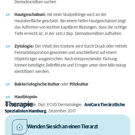
Demodexmilben suchen
Hautgeschabsel:
mit einer Skalpelklinge wird an der
Hautoberfläche geschabt. Bei einem tiefen Hautgeschabsel zeigt
das Auftreten von leichten kapillären Blutungen, dass die richtige
Tiefe erreicht ist, in der sich z.Bsp. Demodexmilben aufhalten.
Zytologie:
Der Inhalt des Knotens wird durch Druck oder mittels
Feinnadelaspiration gewonnen und anschließend auf einem
Objektträger ausgestrichen. Nach entsprechender Färbung
können beteiligte Zellinfiltrate und Erreger unter dem Mikroskop
identifiziert werden.
Bakteriologische Kultur
oder
Pilzkultur
Hautbiopsie
Therapie
Je nach Ursache.
© Dr. Maren Dölle, Dipl. ECVD Dermatologie,
AniCura Tierärztliche
Spezialisten Hamburg
, Dezember 2017
Wenden Sie sich an einen Tierarzt