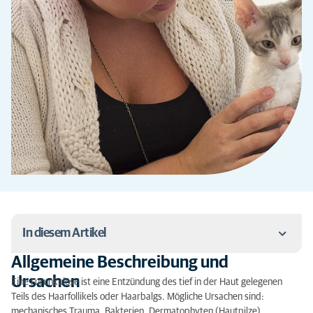
In diesem Artikel
Allgemeine Beschreibung und
Allgemeine Beschreibung und Ursachen
Ursachen
Eine Furunkulose ist eine Entzündung des tief in der Haut gelegenen
Teils des Haarfollikels oder Haarbalgs. Mögliche Ursachen sind:
Diagnostik
mechanisches Trauma, Bakterien, Dermatophyten (Hautpilze),