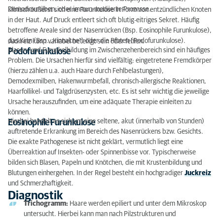
Demodexmilben, oder immun-mediierte Prozesse.
Klinisch äußerst sich eine Furunkulose in Form von entzündlichen Knoten
Therapie
in der Haut. Auf Druck entleert sich oft blutig-eitriges Sekret. Häufig
betroffene Areale sind der Nasenrücken (Bsp. Eosinophile Furunkulose),
das Kinn (Bsp. „Kinnakne“) oder die Pfoten (Podofurunkulose).
Juckreiz kann variabel beteiligt sein oder fehlen.
Blasen- und Furunkelbildung im Zwischenzehenbereich sind ein häufiges
Podofurunkulose
Problem. Die Ursachen hierfür sind vielfältig: eingetretene Fremdkörper
(hierzu zählen u.a. auch Haare durch Fehlbelastungen),
Demodexmilben, Hakenwurmbefall, chronisch-allergische Reaktionen,
Haarfollikel- und Talgdrüsenzysten, etc. Es ist sehr wichtig die jeweilige
Ursache herauszufinden, um eine adäquate Therapie einleiten zu
können.
Hierbei handelt es sich um eine seltene, akut (innerhalb von Stunden)
Eosinophile Furunkulose
auftretende Erkrankung im Bereich des Nasenrückens bzw. Gesichts.
Die exakte Pathogenese ist nicht geklärt, vermutlich liegt eine
Überreaktion auf Insekten- oder Spinnenbisse vor. Typischerweise
bilden sich Blasen, Papeln und Knötchen, die mit Krustenbildung und
Blutungen einhergehen. In der Regel besteht ein hochgradiger
Juckreiz
und Schmerzhaftigkeit.
Diagnostik
Trichogramm:
Haare werden epiliert und unter dem Mikroskop
untersucht. Hierbei kann man nach Pilzstrukturen und