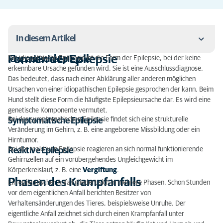
In diesem Artikel
Formen der Epilepsie
Die idiopathische Epilepsie ist die Form der Epilepsie, bei der keine
Idiopathische Epilepsie
Formen der Epilepsie
erkennbare Ursache gefunden wird. Sie ist eine Ausschlussdiagnose.
Das bedeutet, dass nach einer Abklärung aller anderen möglichen
Phasen des Krampfanfalls
Ursachen von einer idiopathischen Epilepsie gesprochen der kann. Beim
Hund stellt diese Form die häufigste Epilepsieursache dar. Es wird eine
Diagnose
genetische Komponente vermutet.
Bei der symptomatischen Epilepsie findet sich eine strukturelle
Symptomatische Epilepsie
Therapie und Prognose
Veränderung im Gehirn, z. B. eine angeborene Missbildung oder ein
Hirntumor.
Bei der reaktiven Epilepsie reagieren an sich normal funktionierende
Reaktive Epilepsie
Gehirnzellen auf ein vorübergehendes Ungleichgewicht im
Körperkreislauf, z. B. eine
Vergiftung
.
Phasen des Krampfanfalls
Ein epileptischer Anfall gliedert sich in mehrere Phasen. Schon Stunden
vor dem eigentlichen Anfall berichten Besitzer von
Verhaltensänderungen des Tieres, beispielsweise Unruhe. Der
eigentliche Anfall zeichnet sich durch einen Krampfanfall unter