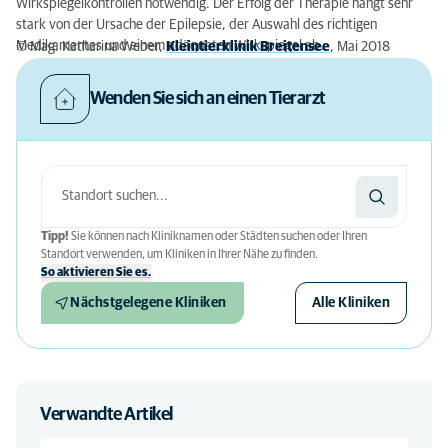
Wirkspiegelkontrollen notwendig. Der Erfolg der Therapie hängt sehr
stark von der Ursache der Epilepsie, der Auswahl des richtigen
Medikamentes und einem adäquaten Wirkspiegel ab.
© Mag. Katharina Weber,
Kleintierklinik Breitensee
, Mai 2018
Wenden Sie sich an einen Tierarzt
Tipp!
Sie können nach Kliniknamen oder Städten suchen oder Ihren
Standort verwenden, um Kliniken in Ihrer Nähe zu finden.
So aktivieren Sie es.
Nächstgelegene Kliniken
Alle Kliniken
Verwandte Artikel