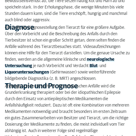
Bewusstseinsverlust ab, die Tiere setzen häufig Kot und Harn ab und
speicheln stark. In der Erholungsphase, die wenige Minuten bis viele
Stunden dauern kann, sind die Tiere erschöpft, hungrig und manchmal
auch blind oder aggressiv.
Diagnose
Oft stellt die Diagnosestellung den Tierarzt für eine größere Aufgabe.
Über den Vorbericht und die Beschreibung des Anfalls durch den
Tierbesitzer ist schon ein großer Schritt getan, denn selten finden die
Anfälle während des Tierarztbesuches statt. Videoaufzeichnungen
können eine Hilfe für den Tierarzt darstellen. Um die genaue Ursache zu
finden, werden an die allgemeine klinische und
neurologische
Untersuchung
je nach Vorbericht und Verdacht
Blut
- und
Liquoruntersuchungen
(Gehirnwasser) sowie weiterführende
bildgebende Diagnostika (z. B. MRT) angeschlossen.
Therapie und Prognose
Abhängig von der Ursache für die epileptischen Anfälle wird die
Grunderkrankung therapiert oder bei der idiopathischen Epilepsie
durch den Einsatz von antiepileptischen Medikamenten die
Anfallshäufigkeit reduziert. Dazu ist oft eine Kombination von mehreren
Medikamenten notwendig und braucht besonders im ersten Zeitraum
ein gutes Zusammenarbeiten von Besitzer und Tierarzt, um die richtige
Dosierung der Medikamente zu finden, die meist individuell vom Tier
abhängig ist. Auch in weiterer Folge sind regelmäßige