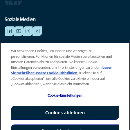
Soziale Medien
NOTDIENSTE
Wir verwenden Cookies, um Inhalte und Anzeigen zu
Finden Sie hier Standorte mit Notfall-Service. Weil Ihr Tier die beste
personalisieren, Funktionen für soziale Medien bereitzustellen und
Versorgung verdient.
unseren Datenverkehr zu analysieren. Sie können Cookie-
Einstellungen verwenden, um Ihre Einstellungen zu ändern.
Lesen
Sie mehr über unsere Cookie-Richtlinien
(opens in a new tab)
. Klicken Sie auf
Privacy
„Cookies akzeptieren“, um alle Cookies zu aktivieren, oder auf
Legal
„Cookies ablehnen“, wenn Sie dies nicht wünschen.
Cookie notice
Cookie-Einstellungen
Accessibility
Global Human Rights
AniCura ist eine Tochtergesellschaft von Mars, Inc © 2026
Cookies ablehnen