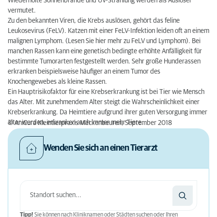
Wiederholte Sonnenbrände und UV-Strahlung werden als Auslöser
vermutet.
Zu den bekannten Viren, die Krebs auslösen, gehört das feline
Leukosevirus (FeLV). Katzen mit einer FeLV-Infektion leiden oft an einem
malignen Lymphom. (Lesen Sie hier mehr zu FeLV und Lymphom). Bei
manchen Rassen kann eine genetisch bedingte erhöhte Anfälligkeit für
bestimmte Tumorarten festgestellt werden. Sehr große Hunderassen
erkranken beispielsweise häufiger an einem Tumor des
Knochengewebes als kleine Rassen.
Ein Hauptrisikofaktor für eine Krebserkrankung ist bei Tier wie Mensch
das Alter. Mit zunehmendem Alter steigt die Wahrscheinlichkeit einer
Krebserkrankung. Da Heimtiere aufgrund ihrer guten Versorgung immer
älter werden, erkranken auch immer mehr Tiere.
© AniCura Kleintierpraxis Meckenbeuren, September 2018
Wenden Sie sich an einen Tierarzt
Tipp!
Sie können nach Kliniknamen oder Städten suchen oder Ihren