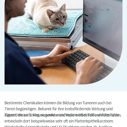
Bestimmte Chemikalien können die Bildung von Tumoren auch bei
Tieren begünstigen. Bekannt für ihre krebsfördernde Wirkung sind
Zigarettenrauch, Abgase sowie verschiedene Insektizide und Pestizide.
Katzen, die an Ohren, Augenlider und Nase weißes Fell und Haut haben,
entwickeln dort beispielsweise sehr oft ein Plattenepithelkarzinom.