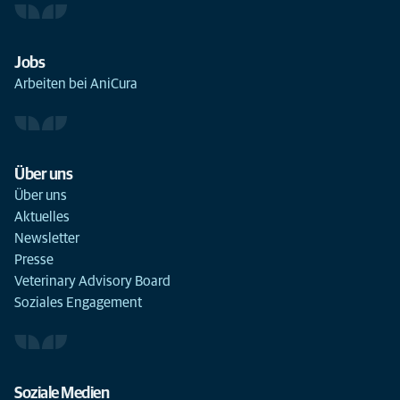
Labordiagnostik
(6)
Labordiagnostik Hund
(1)
Jobs
Labordiagnostik Katze
(1)
Arbeiten bei AniCura
Lahmheitsuntersuchung
(4)
Liquordiagnostik
(4)
Liquordiagnostik beim Hund
(1)
Über uns
Über uns
Liquordiagnostik Katze
(1)
Aktuelles
Manuelle Therapie
(1)
Newsletter
Presse
Melanom-Impfung andere Tiere
(1)
Veterinary Advisory Board
Melanom-Impfung Hund
(1)
Soziales Engagement
Melanom-Impfung Katze
(1)
Mikro-Chip-Kennzeichnung
(5)
MRT
(4)
Soziale Medien