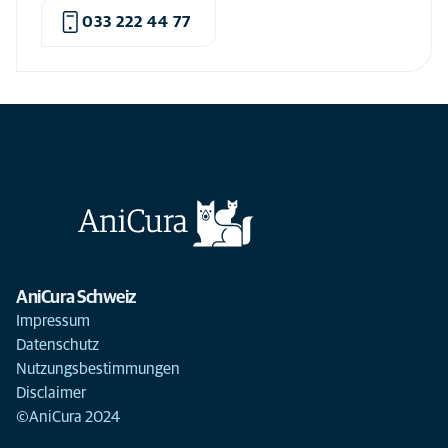
Innere Medizin beim Hund
(1)
033 222 44 77
Innere Medizin Katze
(1)
Kaiserschnitt
(6)
Kardiologie
(3)
Kastration
(3)
Kastration andere Tierarten
(4)
Kieferorthopädie
(1)
Kotuntersuchungen
(6)
Kotuntersuchungen Hund
(1)
AniCura Schweiz
Kotuntersuchungen Katze
(1)
Impressum
Datenschutz
Krallen schneiden
(6)
Nutzungsbestimmungen
Krallen schneiden beim Hund
(1)
Disclaimer
©AniCura 2024
Krallen schneiden Katze
(1)