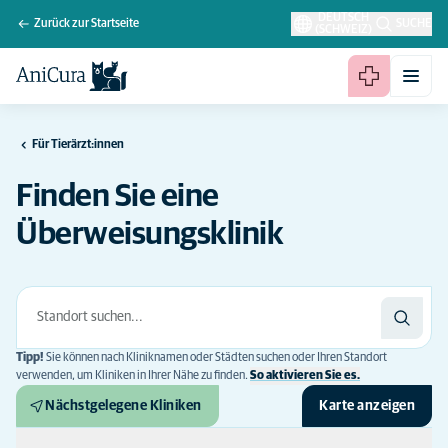
DEUTSCH
Zurück zur Startseite
SUCHE
(SCHWEIZ)
Für Tierärzt:innen
Finden Sie eine
Überweisungsklinik
Tipp!
Sie können nach Kliniknamen oder Städten suchen oder Ihren Standort
verwenden, um Kliniken in Ihrer Nähe zu finden.
So aktivieren Sie es.
Nächstgelegene Kliniken
Karte anzeigen