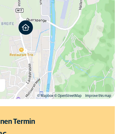
n
© Mapbox
© OpenStreetMap
Improve this map
inen Termin