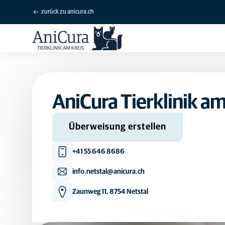
zurück zu anicura.ch
AniCura Tierklinik am
Überweisung erstellen
+41 55 646 8686
info.netstal@anicura.ch
Zaunweg 11, 8754 Netstal