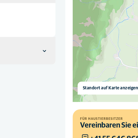
Standort auf Karte anzeige
FÜR HAUSTIERBESITZER
Vereinbaren Sie e