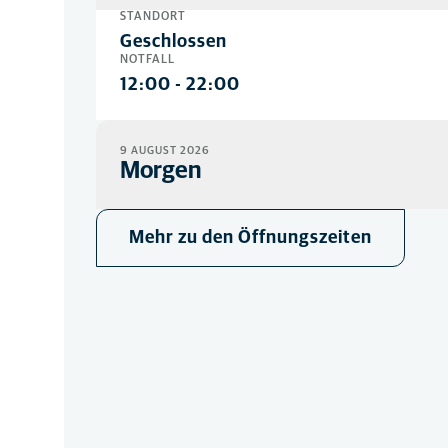
STANDORT
Geschlossen
NOTFALL
12:00
-
22:00
9 AUGUST 2026
Morgen
STANDORT
Mehr zu den Öffnungszeiten
Geschlossen
NOTFALL
07:00
-
22:00