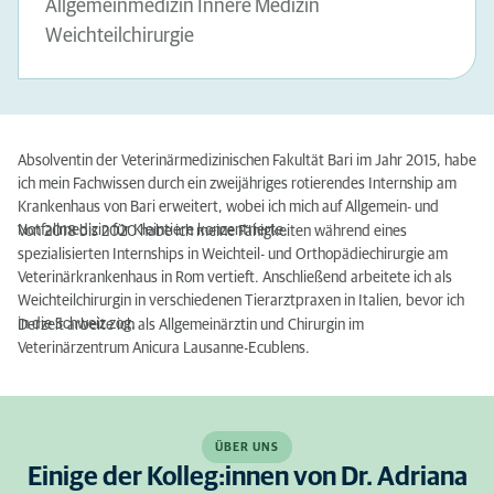
Allgemeinmedizin Innere Medizin
Weichteilchirurgie
Absolventin der Veterinärmedizinischen Fakultät Bari im Jahr 2015, habe
ich mein Fachwissen durch ein zweijähriges rotierendes Internship am
Krankenhaus von Bari erweitert, wobei ich mich auf Allgemein- und
Notfallmedizin für Kleintiere konzentrierte.
Von 2018 bis 2020 habe ich meine Fähigkeiten während eines
spezialisierten Internships in Weichteil- und Orthopädiechirurgie am
Veterinärkrankenhaus in Rom vertieft. Anschließend arbeitete ich als
Weichteilchirurgin in verschiedenen Tierarztpraxen in Italien, bevor ich
in die Schweiz zog.
Derzeit arbeite ich als Allgemeinärztin und Chirurgin im
Veterinärzentrum Anicura Lausanne-Ecublens.
ÜBER UNS
Einige der Kolleg:innen von Dr. Adriana