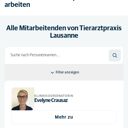
arbeiten
Alle Mitarbeitenden von Tierarztpraxis
Lausanne
Filter anzeigen
Sortieren nach: Standard
KLINIKKOORDINATORIN
Standard
Alle Fachbereiche
Evelyne Crausaz
Alphabetisch
Administration
(1)
Mehr zu
Auxiliaire
(3)