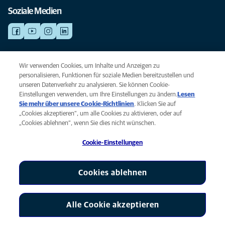
Soziale Medien
NOTDIENSTE
Wir verwenden Cookies, um Inhalte und Anzeigen zu
Finden Sie hier Standorte mit Notfall-Service. Weil Ihr Tier die beste
personalisieren, Funktionen für soziale Medien bereitzustellen und
Versorgung verdient.
unseren Datenverkehr zu analysieren. Sie können Cookie-
Einstellungen verwenden, um Ihre Einstellungen zu ändern.
Lesen
Sie mehr über unsere Cookie-Richtlinien
(opens in a new tab)
. Klicken Sie auf
Privacy
„Cookies akzeptieren“, um alle Cookies zu aktivieren, oder auf
Legal
„Cookies ablehnen“, wenn Sie dies nicht wünschen.
Cookie notice
Cookie-Einstellungen
Accessibility
Global Human Rights
AniCura ist eine Tochtergesellschaft von Mars, Inc © 2026
Cookies ablehnen
Alle Cookie akzeptieren
Cookie-Einstellungen