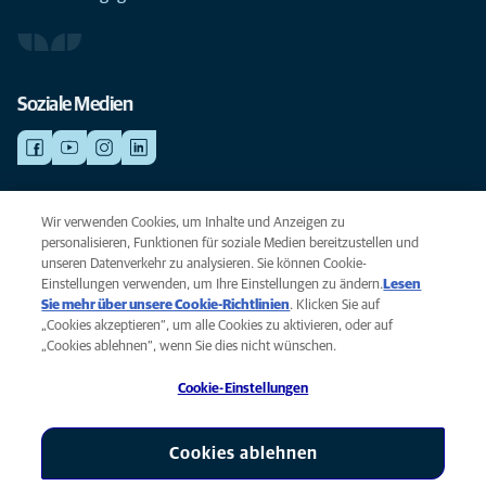
Soziale Medien
NOTDIENSTE
Wir verwenden Cookies, um Inhalte und Anzeigen zu
Finden Sie hier Standorte mit Notfall-Service. Weil Ihr Tier die beste
personalisieren, Funktionen für soziale Medien bereitzustellen und
Versorgung verdient.
unseren Datenverkehr zu analysieren. Sie können Cookie-
Einstellungen verwenden, um Ihre Einstellungen zu ändern.
Lesen
Sie mehr über unsere Cookie-Richtlinien
(opens in a new tab)
. Klicken Sie auf
Privacy
„Cookies akzeptieren“, um alle Cookies zu aktivieren, oder auf
Legal
„Cookies ablehnen“, wenn Sie dies nicht wünschen.
Cookie notice
Cookie-Einstellungen
Accessibility
Global Human Rights
AniCura ist eine Tochtergesellschaft von Mars, Inc © 2026
Cookies ablehnen