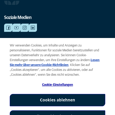
Soziale Medien
NOTDIENSTE
Wir verwenden Cookies, um Inhalte und Anzeigen zu
Finden Sie hier Standorte mit Notfall-Service. Weil Ihr Tier die beste
personalisieren, Funktionen für soziale Medien bereitzustellen und
Versorgung verdient.
unseren Datenverkehr zu analysieren. Sie können Cookie-
Einstellungen verwenden, um Ihre Einstellungen zu ändern.
Lesen
Sie mehr über unsere Cookie-Richtlinien
(opens in a new tab)
. Klicken Sie auf
Privacy
„Cookies akzeptieren“, um alle Cookies zu aktivieren, oder auf
Legal
„Cookies ablehnen“, wenn Sie dies nicht wünschen.
Cookie notice
Cookie-Einstellungen
Accessibility
Global Human Rights
AniCura ist eine Tochtergesellschaft von Mars, Inc © 2026
Cookies ablehnen