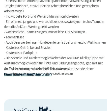
- Einen sicheren Arbeitsplatz mit spannenden, abwechslungsreichen
Tätigkeitsfeldern, strukturierten Arbeitsbereichen und geregeltem
Arbeitsmodell
- Individuelle Fort- und Weiterbildungsmöglichkeiten
- Ein offenes, junges und wertschätzendes sowie dynamischesTeam, in
dem die AniCura Werte gelebt werden
- wöchentliche Teamsitzungen, monatliche TPA Sitzungen.
- Teamanlässe
- Auch Dein vierbeiniger Hundebegleiter ist bei uns herzlich Willkommen
- Kostenlos Getränke und Snacks
- Kostenloser Parkplatz
- Die Vorteile und Karrieremöglichkeiten der AniCura* Klinikgruppe mit
Austauschmöglichkeiten für TPA’s und Bildungsangebote, gepaart mit
den Vorteilen einer lokalen TOP Tierarztpraxis
Du fühlst Dich angesprochen und bist interessiert? Sende deine
Bewerbungsunterlagen mit deiner Motivation an
tamara.mosimann@anicura.ch