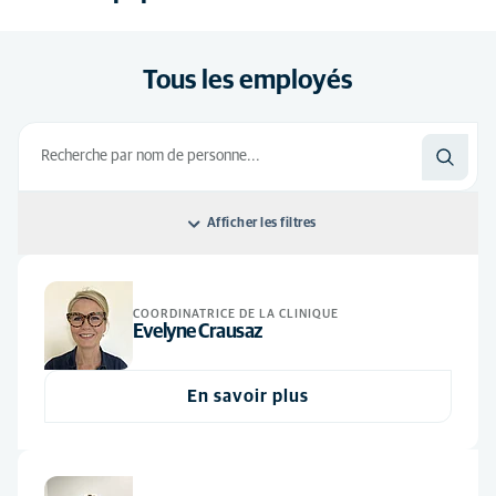
Tous les employés
Afficher les filtres
Commandé par: par défaut
COORDINATRICE DE LA CLINIQUE
par défaut
Tous les postes
Evelyne Crausaz
Alphabétiquement
Helfer
(3)
En savoir plus
Tierärzte
(6)
Verwaltung
(1)